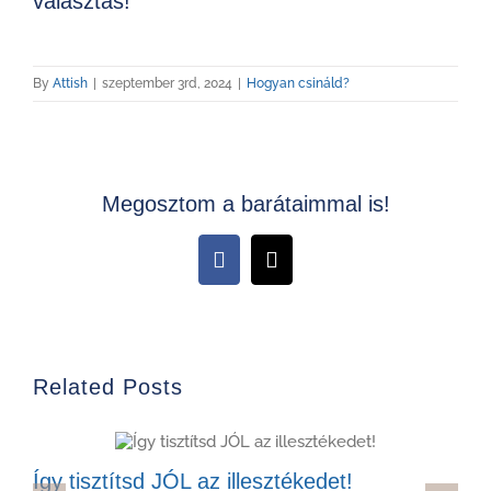
választás!
By
Attish
|
szeptember 3rd, 2024
|
Hogyan csináld?
Megosztom a barátaimmal is!
Facebook
Email
Related Posts
Így tisztítsd JÓL az illesztékedet!