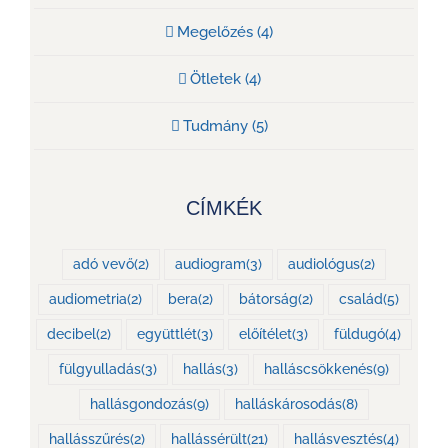
Megelőzés (4)
Ötletek (4)
Tudmány (5)
CÍMKÉK
adó vevő
(2)
audiogram
(3)
audiológus
(2)
audiometria
(2)
bera
(2)
bátorság
(2)
család
(5)
decibel
(2)
együttlét
(3)
előítélet
(3)
füldugó
(4)
fülgyulladás
(3)
hallás
(3)
halláscsökkenés
(9)
hallásgondozás
(9)
halláskárosodás
(8)
hallásszűrés
(2)
hallássérült
(21)
hallásvesztés
(4)