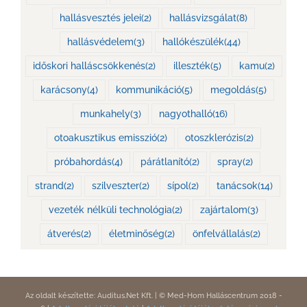
hallásvesztés jelei
(2)
hallásvizsgálat
(8)
hallásvédelem
(3)
hallókészülék
(44)
időskori halláscsökkenés
(2)
illeszték
(5)
kamu
(2)
karácsony
(4)
kommunikáció
(5)
megoldás
(5)
munkahely
(3)
nagyothalló
(16)
otoakusztikus emisszió
(2)
otoszklerózis
(2)
próbahordás
(4)
párátlanító
(2)
spray
(2)
strand
(2)
szilveszter
(2)
sípol
(2)
tanácsok
(14)
vezeték nélküli technológia
(2)
zajártalom
(3)
átverés
(2)
életminőség
(2)
önfelvállalás
(2)
Az
oldalt
készítette:
Auditus.Net Kft.
|
© Med-Hom Halláscentrum 2018
-