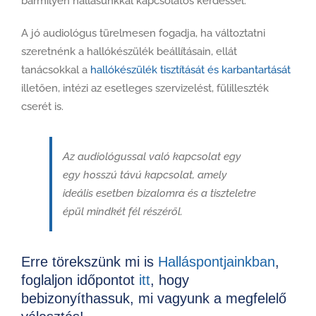
bármilyen hallásunkkal kapcsolatos kérdéssel.
A jó audiológus türelmesen fogadja, ha változtatni
szeretnénk a hallókészülék beállításain, ellát
tanácsokkal a
hallókészülék tisztítását és karbantartását
illetően, intézi az esetleges szervizelést, fülilleszték
cserét is.
Az audiológussal való kapcsolat egy
egy hosszú távú kapcsolat, amely
ideális esetben bizalomra és a tiszteletre
épül mindkét fél részéről.
Erre törekszünk mi is
Halláspontjainkban
,
foglaljon időpontot
itt
, hogy
bebizonyíthassuk, mi vagyunk a megfelelő