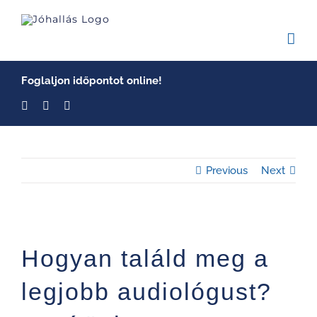
Skip
to
content
Foglaljon időpontot online!
Previous
Next
Hogyan találd meg a
legjobb audiológust?