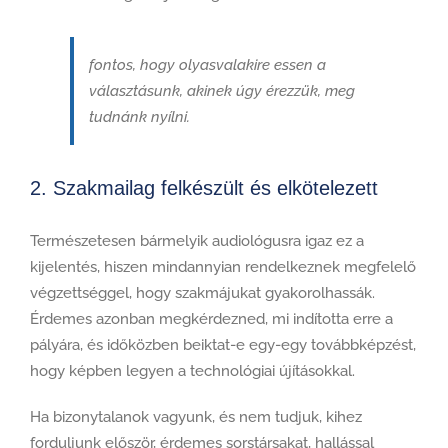
fontos, hogy olyasvalakire essen a
választásunk, akinek úgy érezzük, meg
tudnánk nyílni.
2. Szakmailag felkészült és elkötelezett
Természetesen bármelyik audiológusra igaz ez a
kijelentés, hiszen mindannyian rendelkeznek megfelelő
végzettséggel, hogy szakmájukat gyakorolhassák.
Érdemes azonban megkérdezned, mi indította erre a
pályára, és időközben beiktat-e egy-egy továbbképzést,
hogy képben legyen a technológiai újításokkal.
Ha bizonytalanok vagyunk, és nem tudjuk, kihez
forduljunk először, érdemes sorstársakat, hallással