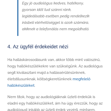
Egy jó audiológus kedves, hatékony,
gyorsan időt tud szánni ránk,
legideálisabb esetben pedig rendelkezik
írásbeli elérhetőséggel is azok számára,
akiknek a telefonálás nem megoldható.
4. Az ügyfél érdekeidet nézi
Ha halláskárosodásunk van, akkor több mint valószínű,
hogy hallókészülékekre van szükségünk. Az audiológus
segít kiválasztani majd a hallássérülésünknek,
életstílusunknak, költségkeretünknek
megfelelő
hallókészüléket
.
Nem titok, hogy az audiológiáknak üzleti érdekük is
eladni egy hallókészüléket, ám ha úgy érezzük, hogy az
audiológust inkább az üzleti érdek vezérli, mintsem,