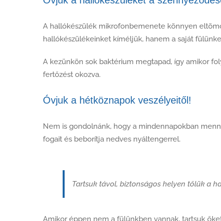
Óvjuk a hallókészüléket a szennyeződése
A hallókészülék mikrofonbemenete könnyen eltömődh
hallókészülékeinket kíméljük, hanem a saját fülünket
A kezünkön sok baktérium megtapad, így amikor foly
fertőzést okozva.
Óvjuk a hétköznapok veszélyeitől!
Nem is gondolnánk, hogy a mindennapokban mennyi v
fogait és beborítja nedves nyáltengerrel.
Tartsuk távol, biztonságos helyen tőlük a ha
Amikor éppen nem a fülünkben vannak, tartsuk őket