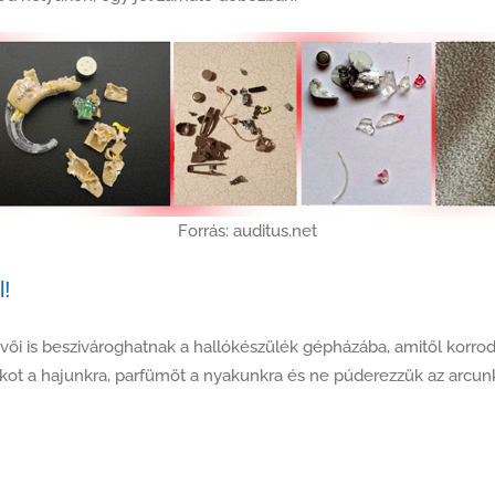
Forrás: auditus.net
l!
i is beszivároghatnak a hallókészülék gépházába, amitől korrod
ot a hajunkra, parfümöt a nyakunkra és ne púderezzük az arcunk