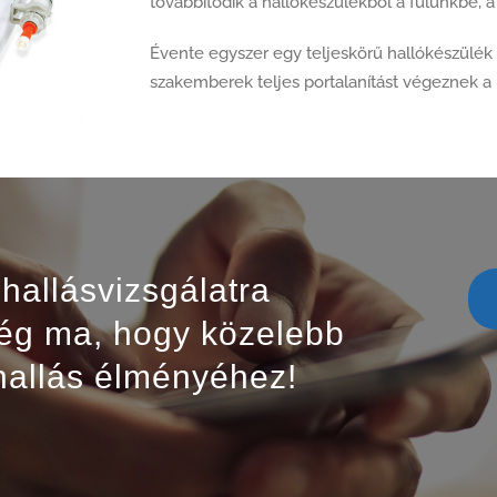
továbbítódik a hallókészülékből a fülünkbe,
Évente egyszer egy teljeskörű hallókészülék ti
szakemberek teljes portalanítást végeznek a
hallásvizsgálatra
még ma, hogy közelebb
 hallás élményéhez!