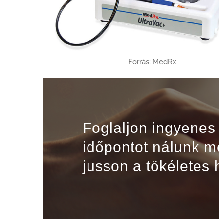
Forrás: MedRx
Foglaljon ingyenes 
időpontot nálunk 
jusson a tökéletes