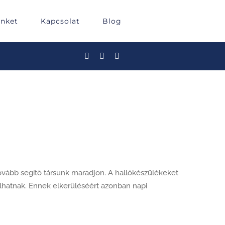
inket
Kapcsolat
Blog
ovább segítő társunk maradjon. A hallókészülékeket
lhatnak. Ennek elkerüléséért azonban napi