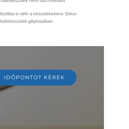
 a hallókészülék nem tud működni.
sztitás is ráfér a készülékeinkre. Ekkor
 hallókészülék gépházában.
IDŐPONTOT KÉREK