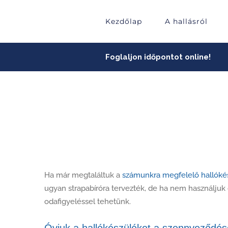
Skip
to
Kezdőlap
A hallásról
content
Foglaljon időpontot online!
Ha már megtaláltuk a
számunkra megfelelő hallóké
ugyan strapabíróra tervezték, de ha nem használju
odafigyeléssel tehetünk.