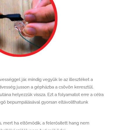
vességgel jár, mindig vegyük le az illesztéket a
edvesség jusson a gépházba a csövön keresztül.
 utána helyezzük vissza. Ezt a folyamatot erre a célra
evegő bepumpálásával gyorsan eltávolíthatunk
tos, mert ha eltömődik, a felerősített hang nem