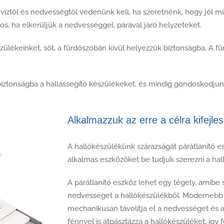
 a víztől és nedvességtől védenünk kell, ha szeretnénk, hogy jól
tos, ha elkerüljük a nedvességgel, párával járó helyzeteket.
ülékeinket, sőt, a fürdőszobán kívül helyezzük biztonságba. A 
iztonságba a hallássegítő készülékeket, és mindig gondoskodjunk
Alkalmazzuk az erre a célra kifejle
A hallókészülékünk szárazságát párátlanító esz
alkalmas eszközöket be tudjuk szerezni a ha
A párátlanító eszköz lehet egy tégely, amibe 
nedvességet a hallókészülékből. Modernebb a
mechanikusan távolítja el a nedvességet és a
fénnyel is átpásztázza a hallókészüléket, így fer