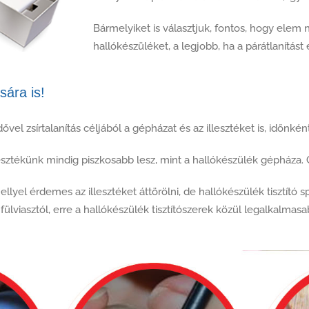
Bármelyiket is választjuk, fontos, hogy elem 
hallókészüléket, a legjobb, ha a párátlanítást 
sára is!
l zsírtalanítás céljából a gépházat és az illesztéket is, időnként
lesztékünk mindig piszkosabb lesz, mint a hallókészülék gépháza. G
l érdemes az illesztéket áttörölni, de hallókészülék tisztító spra
ülviasztól, erre a hallókészülék tisztítószerek közül legalkalmasa