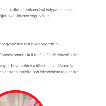
nélkül, nyitott elemkamrával helyezzük bele a
éjjel, alvás közben végezzük el.
 nagyobb tisztítást is kell végeznünk.
ondoskodnunk kell tehát a fülzsír eltávolításáról.
yt is bevethetünk a fülzsír eltávolítására. Az
bb a tisztító tabletta, ami folyadékban feloldódva