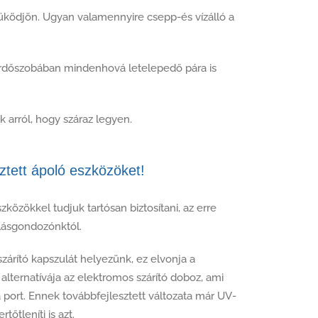
 működjön. Ugyan valamennyire csepp-és vízálló a
fürdőszobában mindenhová letelepedő pára is
 arról, hogy száraz legyen.
sztett ápoló eszközöket!
közökkel tudjuk tartósan biztosítani, az erre
llásgondozónktól.
szárító kapszulát helyezünk, ez elvonja a
lternatívája az elektromos szárító doboz, ami
 port. Ennek továbbfejlesztett változata már UV-
tőtleníti is azt.