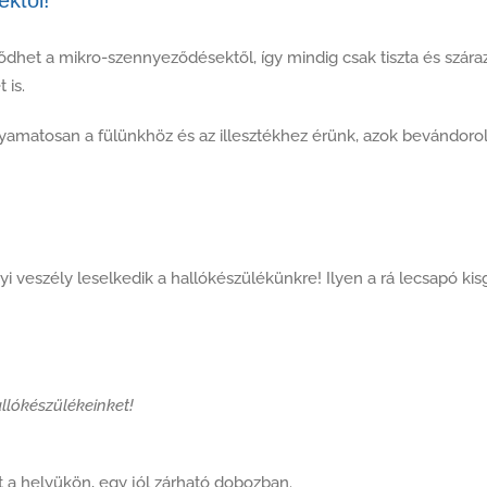
ktől!
et a mikro-szennyeződésektől, így mindig csak tiszta és száraz
 is.
amatosan a fülünkhöz és az illesztékhez érünk, azok bevándorol
eszély leselkedik a hallókészülékünkre! Ilyen a rá lecsapó kis
llókészülékeinket!
 a helyükön, egy jól zárható dobozban.