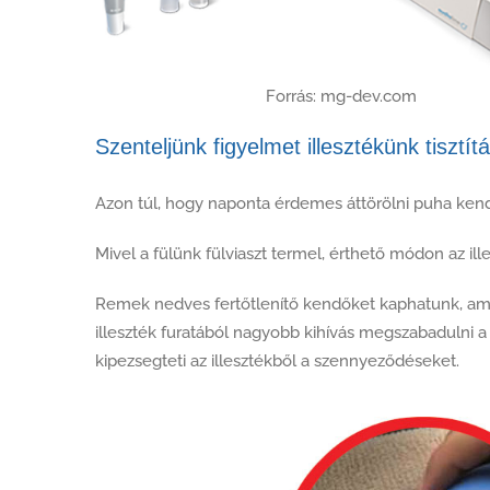
Forrás: mg-dev.com
Szenteljünk figyelmet illesztékünk tisztítá
Azon túl, hogy naponta érdemes áttörölni puha kendőve
Mivel a fülünk fülviaszt termel, érthető módon az il
Remek nedves fertőtlenítő kendőket kaphatunk, amellye
illeszték furatából nagyobb kihívás megszabadulni a f
kipezsegteti az illesztékből a szennyeződéseket.