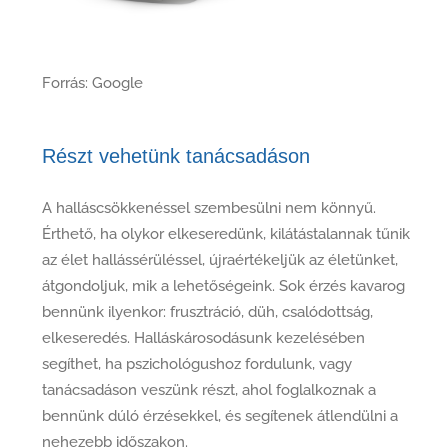
Forrás: Google
Részt vehetünk tanácsadáson
A halláscsökkenéssel szembesülni nem könnyű.
Érthető, ha olykor elkeseredünk, kilátástalannak tűnik
az élet hallássérüléssel, újraértékeljük az életünket,
átgondoljuk, mik a lehetőségeink. Sok érzés kavarog
bennünk ilyenkor: frusztráció, düh, csalódottság,
elkeseredés. Halláskárosodásunk kezelésében
segíthet, ha pszichológushoz fordulunk, vagy
tanácsadáson veszünk részt, ahol foglalkoznak a
bennünk dúló érzésekkel, és segítenek átlendülni a
nehezebb időszakon.