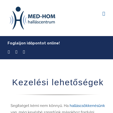
Skip
to
content
Foglaljon időpontot online!
Kezelési lehetőségek
Segítséget kérni nem könnyű. Ha
halláscsökkenésünk
van, még kevésbé szeretünk másokhoz fordulni