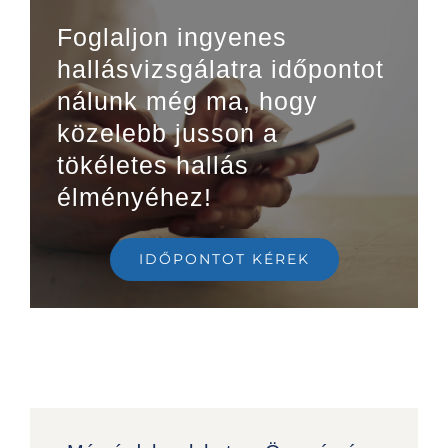
Foglaljon ingyenes
hallásvizsgálatra időpontot
nálunk még ma, hogy
közelebb jusson a
tökéletes hallás
élményéhez!
IDŐPONTOT KÉREK