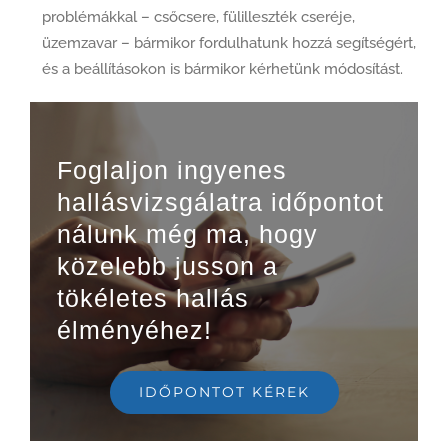
problémákkal – csőcsere, fülilleszték cseréje,
üzemzavar – bármikor fordulhatunk hozzá segítségért,
és a beállításokon is bármikor kérhetünk módosítást.
Foglaljon ingyenes
hallásvizsgálatra időpontot
nálunk még ma, hogy
közelebb jusson a
tökéletes hallás
élményéhez!
IDŐPONTOT KÉREK