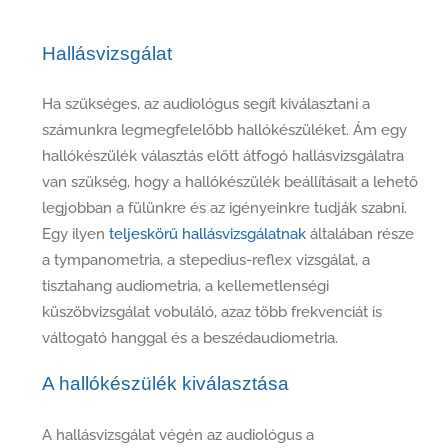
Hallásvizsgálat
Ha szükséges, az audiológus segít kiválasztani a
számunkra legmegfelelőbb hallókészüléket. Ám egy
hallókészülék választás előtt átfogó hallásvizsgálatra
van szükség, hogy a hallókészülék beállításait a lehető
legjobban a fülünkre és az igényeinkre tudják szabni.
Egy ilyen
teljeskörű hallásvizsgálatnak
általában része
a tympanometria, a stepedius-reflex vizsgálat, a
tisztahang audiometria, a kellemetlenségi
küszöbvizsgálat
vobuláló, azaz több frekvenciát is
váltogató
hanggal és a beszédaudiometria.
A hallókészülék kiválasztása
A hallásvizsgálat végén az audiológus a