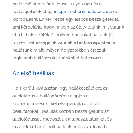
halláscsökkenésünk típusa, súlyossága és a
hallásgörbénk alapján
ajánl néhány hallókészüléke
t
kipróbálásra. Ennek része egy alapos beszélgetés is,
ami körbejárja, hogy milyen az életvitelünk, mit várunk
el a hallókészüléktől, milyen hangokat hallunk jól,
milyen nehézségeink vannak a hétköznapokban a
hallásunk miatt, milyen helyzetekben érezzük
leginkább halláscsökkenésünket hátránynak.
Az első beállítás
Ha sikerült kiválasztani egy hallókészüléket, az
audiológus a hallásgörbénk alapján a
közreműködésünkkel elvégzi rajta az első
beállításokat. Beállítás közben beszélgetünk az
audiológussal, megosztjuk a tapasztalatainkat és
érzéseinket arról, mit hallunk, még az utcára is