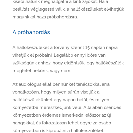
kisétálhatunk meghallgatni a kinti zajokat. Ha a
beállítás véglegessé válik, a hallókészüléket elvihetjük
magunkkal haza próbahordásra.
A próbahordás
A hallókészüléket a törvény szerint 15 naptári napra
vihetjük el próbálni. Legalább ennyi időre van
szükségünk ahhoz, hogy eldöntsük, egy hallókészülék
megfelel nekünk, vagy nem.
Az audiológus ellát bennünket tanácsokkal arra
vonatkozóan, hogy milyen sűrűn viseljük a
hallókészülékünket egy napon belül, és milyen
környezetbe merészkedjünk vele. Általában csendes
környezetben érdemes ismerkedni először az új
hangokkal, és fokozatosan lehet egyre zajosabb
környezetben is kipróbálni a hallókészüléket.