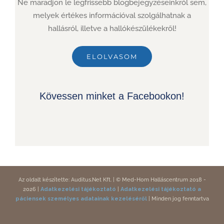
Ne maradjon le legfrissebb blogbejegyzéseinkről sem,
melyek értékes információval szolgálhatnak a
hallásról, illetve a hallókészülékekről!
ELOLVASOM
Kövessen minket a Facebookon!
Az
oldalt
készítette:
Auditus.Net Kft.
|
© Med-Hom Halláscentrum 2018
-
2026
|
Adatkezelési tájékoztató
|
Adatkezelési tájékoztató a
páciensek személyes adatainak kezeléséről
|
Minden jog
fenntartva