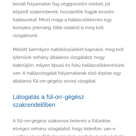
bevált folyamaton fog végigvezetni minket, jól
képzett szakemberek, hozzáértők fogják kezelni
hallásunkat. Mivel maga a halláscsökkenés egy
komplex jelenség, több oldalról is meg kell
vizsgálnunk.
Mielőtt bármilyen hallókészüléket kapnánk, meg kell
ejtenünk néhány általános vizsgálatot, hogy
kiderüljön, milyen típusú és fokú halláscsökkenésünk
van. A hallásvizsgálat folyamatának első lépése egy
általános fül-orr-gégész orvosi vizsgálat.
Látogatás a fül-orr-gégész
szakrendelőben
A fül-orr-gégész szakorvos belenéz a fülünkbe,
elvégez néhány vizsgálatot, hogy kiderítse, van-e