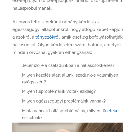
esetleg olyan fülbetegségünk, amiből okozója lehet a
hallásproblémának.
Az orvos feltesz nekünk néhány kérdést az
egészségügyi állapotunkról, hogy átfogó képet kapjon
a azokról a
tényezőkről
, amik esetleg befolyásolhatják
hallásunkat. Olyan kérdésekre számíthatunk, amelyek
minden orvosnál gyakran elhangzanak:
Jellemző-e a családunkban a halláscsökkenés?
Milyen kezelés alatt állunk, szedünk-e valamilyen
gyógyszert?
Milyen fülproblémáink voltak ezidáig?
Milyen egészségügyi problémáink vannak?
Mióta vannak hallásproblémáink, milyen
tüneteket
észlelünk?