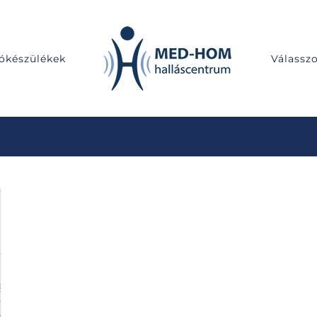
lókészülékek
Válassz