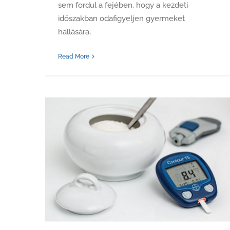
sem fordul a fejében, hogy a kezdeti
időszakban odafigyeljen gyermeket
hallására,
Read More
Ön cukorbeteg? És a hallása milyen?