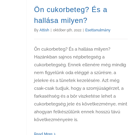
Ön cukorbeteg? És a
hallása milyen?
By
Attish
|
október 9th, 2022
|
Esettanulmány
Ön cukorbeteg? És a hallása milyen?
Hazánkban sajnos népbetegség a
cukorbetegség. Ennek ellenére még mindig
nem figyelünk oda eléggé a szűrésre, a
jelekre és a tünetek kezelésére. Azt még
csak-csak tudjuk, hogy a szomjúságérzet, a
farkaséhség és a bőr viszketése lehet a
cukorbetegség jele és következménye, mint
ahogyan felkészülünk ennek hosszú távú
következményeire is.
Read More