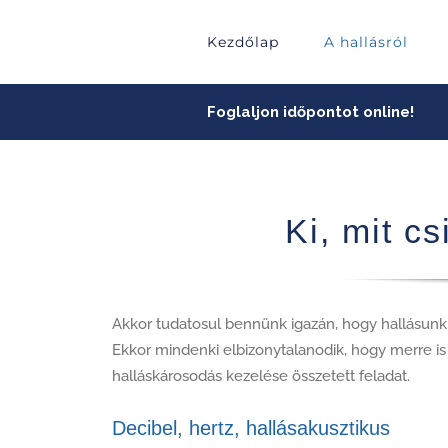
Skip
to
Kezdőlap
A hallásról
content
Foglaljon időpontot online!
Ki, mit c
Akkor tudatosul bennünk igazán, hogy hallásunk
Ekkor mindenki elbizonytalanodik, hogy merre is i
halláskárosodás kezelése összetett feladat.
Decibel, hertz, hallásakusztikus