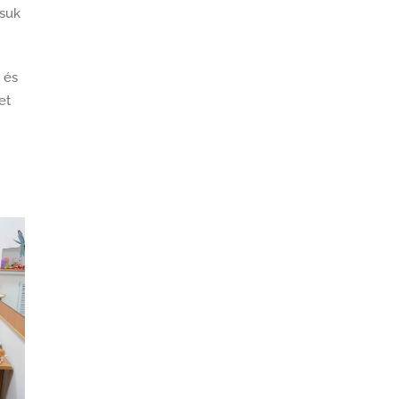
tsuk
 és
et