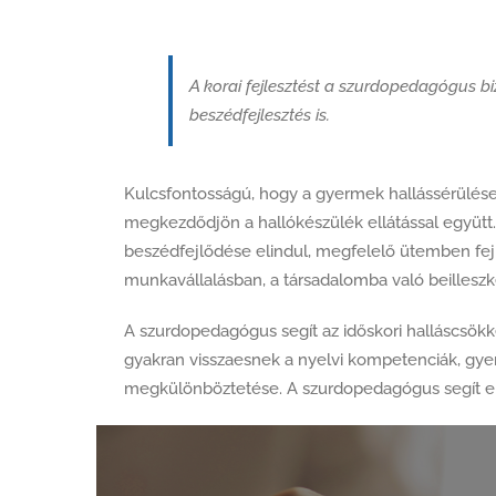
A korai fejlesztést a szurdopedagógus bi
beszédfejlesztés is.
Kulcsfontosságú, hogy a gyermek hallássérülése 
megkezdődjön a hallókészülék ellátással együtt.
beszédfejlődése elindul, megfelelő ütemben fejl
munkavállalásban, a társadalomba való beillesz
A szurdopedagógus segít az időskori halláscsökk
gyakran visszaesnek a nyelvi kompetenciák, gye
megkülönböztetése. A szurdopedagógus segít eb