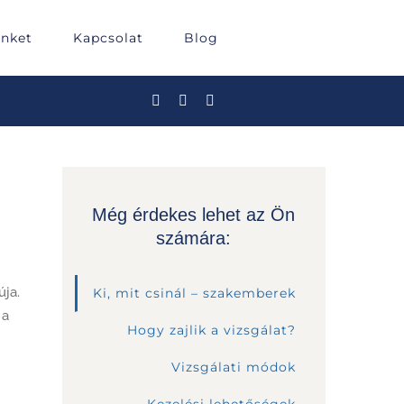
inket
Kapcsolat
Blog
Még érdekes lehet az Ön
számára:
úja.
Ki, mit csinál – szakemberek
 a
Hogy zajlik a vizsgálat?
Vizsgálati módok
Kezelési lehetőségek