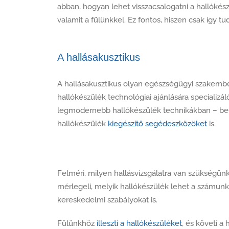
abban, hogyan lehet visszacsalogatni a hallókész
valamit a fülünkkel. Ez fontos, hiszen csak így t
A hallásakusztikus
A hallásakusztikus olyan egészségügyi szakembe
hallókészülék technológiai ajánlására specializá
legmodernebb hallókészülék technikákban – be
hallókészülék
kiegészítő segédeszközöket
is.
Felméri, milyen hallásvizsgálatra van szükségünk
mérlegeli, melyik hallókészülék lehet a számunk
kereskedelmi szabályokat is.
Fülünkhöz
illeszti a hallókészüléket
, és követi a