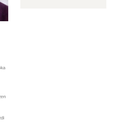
oka
zen
zdi