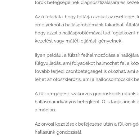
torok betegségeinek diagnosztizálására és kezel
Az ő feladata, hogy feltárja azokat az esetleges
amelyekből a hallásproblémánk fakadhat. Által
hogy azzal a hallásproblémával tud foglalkozni, 
kezelést vagy műtéti eljárást igényelnek.
Ilyen például a fülzsír felhalmozódása a hallójár
fülgyulladás, ami folyadékot halmozhat fel a köz
tovább terjed, csontbetegséget is okozhat, ami 
lehet az otoszklerózis, ami a hallócsontocskák b
A fül-orr-gégész szakorvos gondoskodik rólunk a
hallásmaradványos betegként. Ő is tagja annak a
a módján.
Az orvosi kezelések befejezése után a fül-orr-g
hallásunk gondozását.