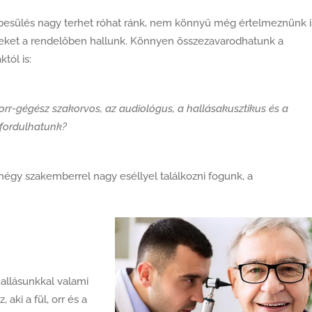
besülés nagy terhet róhat ránk, nem könnyű még értelmeznünk i
lyeket a rendelőben hallunk. Könnyen összezavarodhatunk a
tól is:
orr-gégész szakorvos, az audiológus, a hallásakusztikus és a
 fordulhatunk?
négy szakemberrel nagy eséllyel találkozni fogunk, a
allásunkkal valami
aki a fül, orr és a