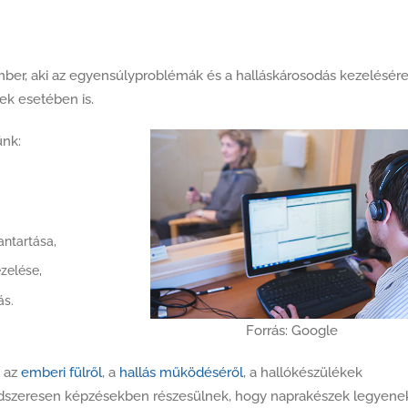
mber, aki az egyensúlyproblémák és a halláskárosodás kezelésére
tek esetében is.
ünk:
antartása,
zelése,
ás.
Forrás: Google
k az
emberi fülről
, a
hallás működéséről
, a hallókészülékek
Rendszeresen képzésekben részesülnek, hogy naprakészek legyene