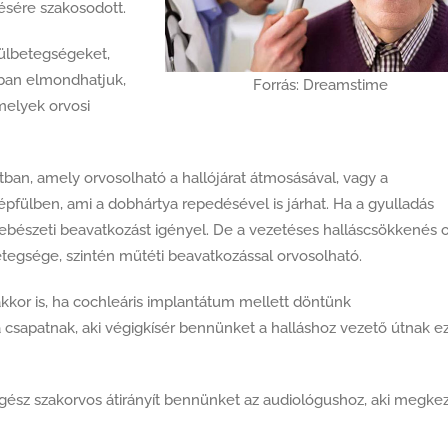
ésére szakosodott.
 fülbetegségeket,
ában elmondhatjuk,
Forrás: Dreamstime
melyek orvosi
atban, amely orvosolható a hallójárat átmosásával, vagy a
épfülben, ami a dobhártya repedésével is járhat. Ha a gyulladás
sebészeti beavatkozást igényel. De a vezetéses halláscsökkenés 
etegsége, szintén műtéti beavatkozással orvosolható.
kkor is, ha cochleáris implantátum mellett döntünk
 csapatnak, aki végigkísér bennünket a halláshoz vezető útnak e
égész szakorvos átirányít bennünket az audiológushoz, aki megke