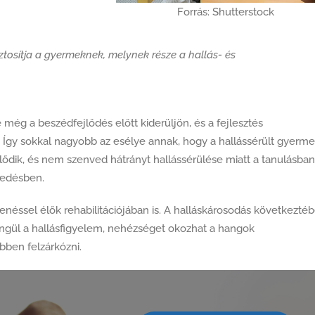
Forrás: Shutterstock
ztosítja a gyermeknek, melynek része a hallás- és
még a beszédfejlődés előtt kiderüljön, és a fejlesztés
 Így sokkal nagyobb az esélye annak, hogy a hallássérült gyerm
ődik, és nem szenved hátrányt hallássérülése miatt a tanulásban
kedésben.
enéssel élők rehabilitációjában is. A halláskárosodás következté
ngül a hallásfigyelem, nehézséget okozhat a hangok
ben felzárkózni.