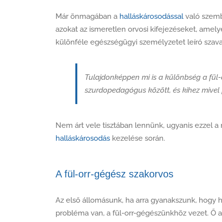
Már önmagában a
halláskárosodással
való szem
azokat az ismeretlen orvosi kifejezéseket, ame
különféle egészségügyi személyzetet leíró szavak
Tulajdonképpen mi is a különbség a fül-
szurdopedagógus között, és kihez mivel
Nem árt vele tisztában lennünk, ugyanis ezzel a 
halláskárosodás
kezelése során.
A fül-orr-gégész szakorvos
Az első állomásunk, ha arra gyanakszunk, hogy h
probléma van, a fül-orr-gégészünkhöz vezet. Ő az, 