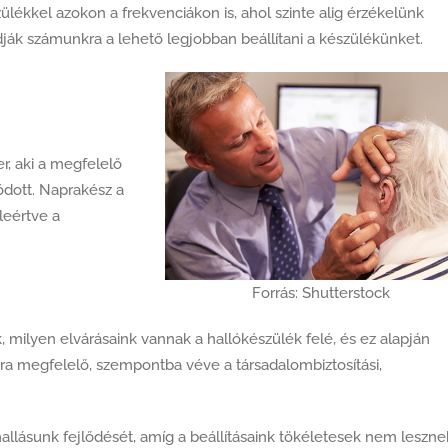
ülékkel azokon a frekvenciákon is, ahol szinte alig érzékelünk
udják számunkra a lehető legjobban beállítani a készülékünket.
r, aki a megfelelő
lódott. Naprakész a
leértve a
Forrás: Shutterstock
, milyen elvárásaink vannak a hallókészülék felé, és ez alapján
ra megfelelő, szempontba véve a társadalombiztosítási,
 hallásunk fejlődését, amíg a beállításaink tökéletesek nem leszne