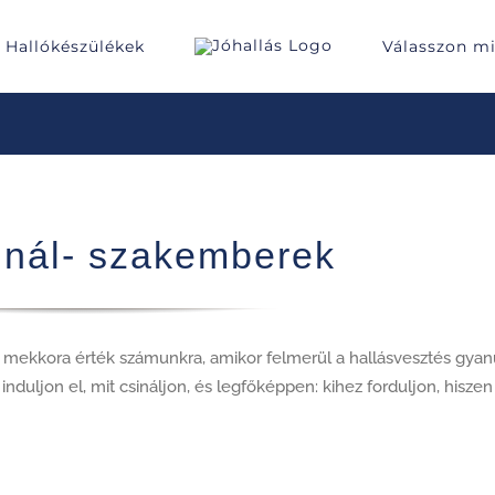
Hallókészülékek
Válasszon m
sinál- szakemberek
 mekkora érték számunkra, amikor felmerül a hallásvesztés gyan
nduljon el, mit csináljon, és legfőképpen: kihez forduljon, hiszen