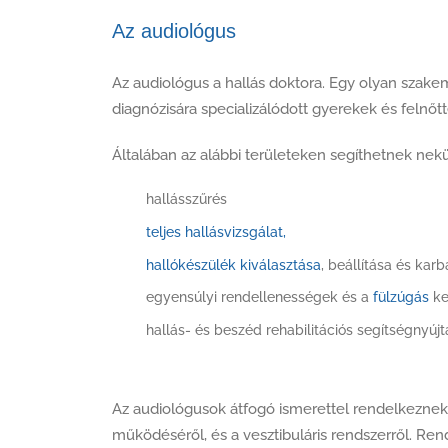
Az audiológus
Az audiológus a hallás doktora. Egy olyan szake
diagnózisára specializálódott gyerekek és felnőt
Általában az alábbi területeken segíthetnek nek
hallásszűrés
teljes hallásvizsgálat,
hallókészülék kiválasztása
, beállítása és karb
egyensúlyi rendellenességek és a
fülzúgás
ke
hallás- és beszéd rehabilitációs segítségnyújt
Az audiológusok átfogó ismerettel rendelkezne
működéséről, és a vesztibuláris rendszerről. 