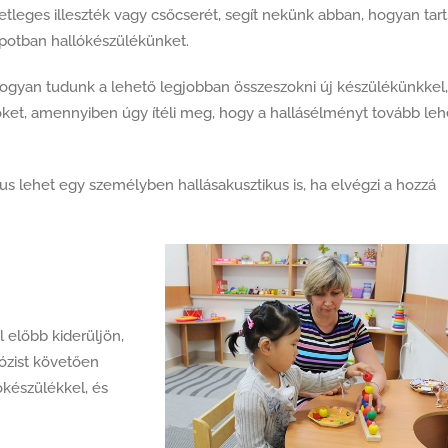
setleges illeszték vagy csőcserét, segít nekünk abban, hogyan tar
potban hallókészülékünket.
hogyan tudunk a lehető legjobban összeszokni új készülékünkkel,
ket, amennyiben úgy ítéli meg, hogy a hallásélményt tovább leh
gus lehet egy személyben hallásakusztikus is, ha elvégzi a hozzá
előbb kiderüljön,
ózist követően
ókészülékkel, és