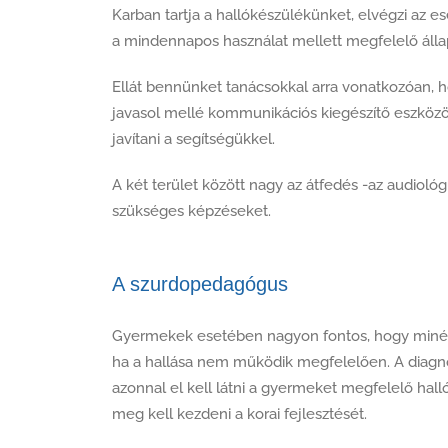
Karban tartja a hallókészülékünket, elvégzi az e
a mindennapos használat mellett megfelelő álla
Ellát bennünket tanácsokkal arra vonatkozóan, 
javasol mellé kommunikációs kiegészítő eszközö
javítani a segítségükkel.
A két terület között nagy az átfedés -az audioló
szükséges képzéseket.
A szurdopedagógus
Gyermekek esetében nagyon fontos, hogy minél 
ha a hallása nem működik megfelelően. A diagn
azonnal el kell látni a gyermeket megfelelő hall
meg kell kezdeni a korai fejlesztését.