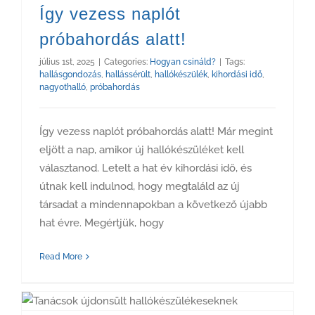
Így vezess naplót
próbahordás alatt!
július 1st, 2025
|
Categories:
Hogyan csináld?
|
Tags:
hallásgondozás
,
hallássérült
,
hallókészülék
,
kihordási idő
,
nagyothalló
,
próbahordás
Így vezess naplót próbahordás alatt! Már megint
eljött a nap, amikor új hallókészüléket kell
választanod. Letelt a hat év kihordási idő, és
útnak kell indulnod, hogy megtaláld az új
társadat a mindennapokban a következő újabb
hat évre. Megértjük, hogy
Read More
Tanácsok újdonsült hallókészülékeseknek