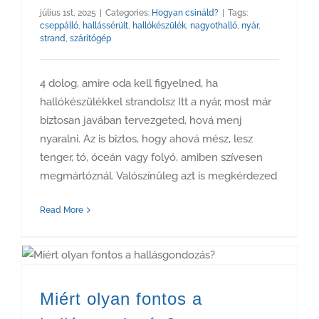
július 1st, 2025
|
Categories:
Hogyan csináld?
|
Tags:
cseppálló
,
hallássérült
,
hallókészülék
,
nagyothalló
,
nyár
,
strand
,
szárítógép
4 dolog, amire oda kell figyelned, ha
hallókészülékkel strandolsz Itt a nyár, most már
biztosan javában tervezgeted, hová menj
nyaralni. Az is biztos, hogy ahová mész, lesz
tenger, tó, óceán vagy folyó, amiben szívesen
megmártóznál. Valószínűleg azt is megkérdezed
Read More
Miért olyan fontos a hallásgondozás?
Miért olyan fontos a