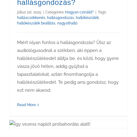
hallásgondozás?
július 1st, 2025
|
Categories:
Hogyan csináld?
|
Tags:
halláscsökkenés
,
hallásgondozás
,
hallókészülék
,
hallókészülék beállítás
,
nagyothalló
Miért olyan fontos a hallásgondozás? Ülsz az
audiológusodnál a székben, aki éppen a
hallókészülékedet állítja be, és közli, hogy gyere
vissza jövő héten, addig gyűjtsd a
tapasztalatokat, aztán finomhangolja a
hallókészülékedet. Te pedig arra gondolsz, hogy
ezt nem akarod.
Read More