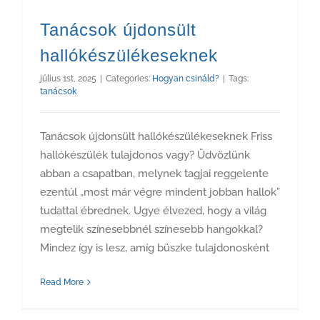
Tanácsok újdonsült
hallókészülékeseknek
július 1st, 2025
|
Categories:
Hogyan csináld?
|
Tags:
tanácsok
Tanácsok újdonsült hallókészülékeseknek Friss
hallókészülék tulajdonos vagy? Üdvözlünk
abban a csapatban, melynek tagjai reggelente
ezentúl „most már végre mindent jobban hallok”
tudattal ébrednek. Ugye élvezed, hogy a világ
megtelik színesebbnél színesebb hangokkal?
Mindez így is lesz, amíg büszke tulajdonosként
Read More