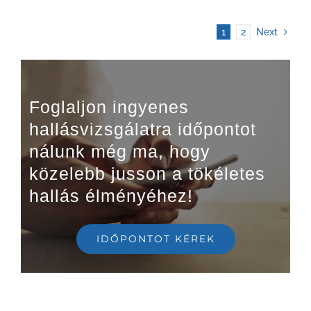
1
2
Next
Foglaljon ingyenes
hallásvizsgálatra időpontot
nálunk még ma, hogy
közelebb jusson a tökéletes
hallás élményéhez!
IDŐPONTOT KÉREK