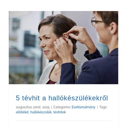
5 tévhit a hallókészülékekről
augusztus 22nd, 2025
|
Categories:
Esettanulmány
|
Tags:
előítélet
,
hallókészülék
,
tévhitek