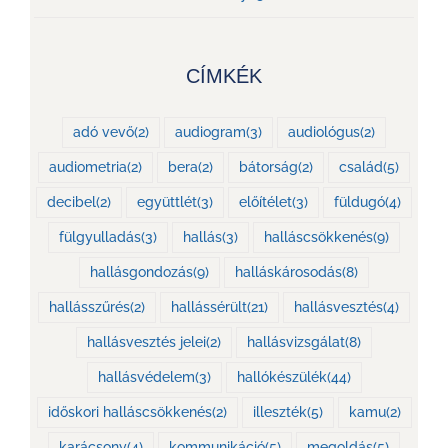
CÍMKÉK
adó vevő
(2)
audiogram
(3)
audiológus
(2)
audiometria
(2)
bera
(2)
bátorság
(2)
család
(5)
decibel
(2)
együttlét
(3)
előítélet
(3)
füldugó
(4)
fülgyulladás
(3)
hallás
(3)
halláscsökkenés
(9)
hallásgondozás
(9)
halláskárosodás
(8)
hallásszűrés
(2)
hallássérült
(21)
hallásvesztés
(4)
hallásvesztés jelei
(2)
hallásvizsgálat
(8)
hallásvédelem
(3)
hallókészülék
(44)
időskori halláscsökkenés
(2)
illeszték
(5)
kamu
(2)
karácsony
(4)
kommunikáció
(5)
megoldás
(5)