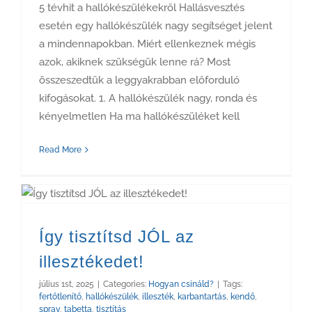
5 tévhit a hallókészülékekről Hallásvesztés
esetén egy hallókészülék nagy segítséget jelent
a mindennapokban. Miért ellenkeznek mégis
azok, akiknek szükségük lenne rá? Most
összeszedtük a leggyakrabban előforduló
kifogásokat. 1. A hallókészülék nagy, ronda és
kényelmetlen Ha ma hallókészüléket kell
Read More
Így tisztítsd JÓL az
illesztékedet!
július 1st, 2025
|
Categories:
Hogyan csináld?
|
Tags:
fertőtlenítő
,
hallókészülék
,
illeszték
,
karbantartás
,
kendő
,
spray
,
tabetta
,
tisztítás