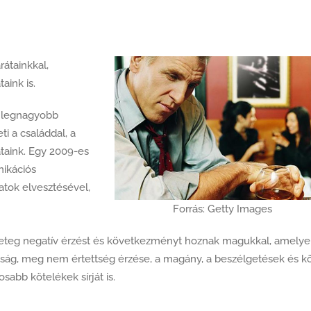
átainkkal,
aink is.
s legnagyobb
i a családdal, a
taink. Egy 2009-es
nikációs
tok elvesztésével,
Forrás: Getty Images
teg negatív érzést és következményt hoznak magukkal, amelye
tság, meg nem értettség érzése, a magány, a beszélgetések és k
bb kötelékek sírját is.