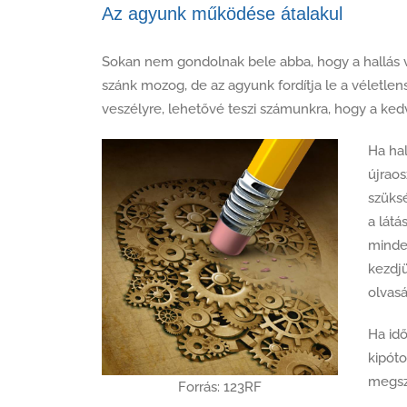
Az agyunk működése átalakul
Sokan nem gondolnak bele abba, hogy a hallás va
szánk mozog, de az agyunk fordítja le a véletlen
veszélyre, lehetővé teszi számunkra, hogy a ke
Ha hal
újraos
szüksé
a látá
minde
kezdjü
olvasá
Ha id
kipóto
megsz
Forrás: 123RF