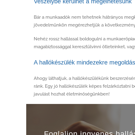
Veszélybe kerülhet a megélhetésünk
Bár a munkaadók nem tehetnek hátrányos megkül
jövedelmünkön megérezhetjük a következményét
Nehéz rossz hallással boldogulni a munkaerőpi
magabiztossággal keresztülvinni ötleteinket, v
A hallókészülék mindezekre megoldás
Ahogy láthatjuk, a hallókészülékünk beszerzéséne
ránk. Egy jó hallókészülék képes felzárkóztatni
javulást hozhat életminőségünkben!
Foglaljon ingyenes hallá