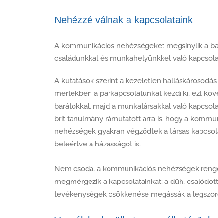
Nehézzé válnak a kapcsolataink
A kommunikációs nehézségeket megsínylik a bar
családunkkal és munkahelyünkkel való kapcsolat
A kutatások szerint a kezeletlen halláskárosodá
mértékben a párkapcsolatunkat kezdi ki, ezt követ
barátokkal, majd a munkatársakkal való kapcsola
brit tanulmány rámutatott arra is, hogy a kommu
nehézségek gyakran végződtek a társas kapcsola
beleértve a házasságot is.
Nem csoda, a kommunikációs nehézségek renge
megmérgezik a kapcsolatainkat: a düh, csalódot
tevékenységek csökkenése megássák a legszorosa