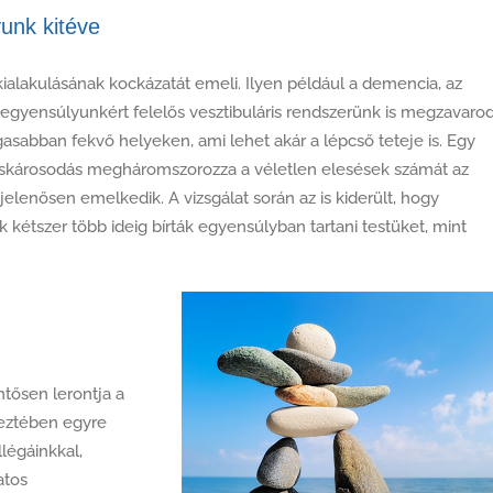
unk kitéve
alakulásának kockázatát emeli. Ilyen például a demencia, az
z egyensúlyunkért felelős vesztibuláris rendszerünk is megzavarod
sabban fekvő helyeken, ami lehet akár a lépcső teteje is. Egy
láskárosodás megháromszorozza a véletlen elesések számát az
 jelenősen emelkedik. A vizsgálat során az is kiderült, hogy
 kétszer több ideig bírták egyensúlyban tartani testüket, mint
ntősen lerontja a
eztében egyre
légáinkkal,
atos