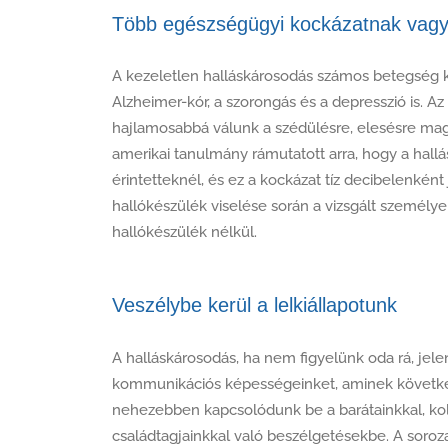
Több egészségügyi kockázatnak vagy
A kezeletlen halláskárosodás számos betegség ki
Alzheimer-kór, a szorongás és a depresszió is. A
hajlamosabbá válunk a szédülésre, elesésre maga
amerikai tanulmány rámutatott arra, hogy a hal
érintetteknél, és ez a kockázat tíz decibelenként
hallókészülék viselése során a vizsgált személyek
hallókészülék nélkül.
Veszélybe kerül a lelkiállapotunk
A halláskárosodás, ha nem figyelünk oda rá, jele
kommunikációs képességeinket, aminek követk
nehezebben kapcsolódunk be a barátainkkal, kol
családtagjainkkal való beszélgetésekbe. A soroz