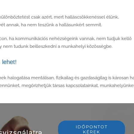
önböztetést csak azért, mert halláscsökkenéssel élünk,
 annak, ha nem teszünk a hallásunkért semmit.
acon, ha kommunikációs nehézségeink vannak, nem tudjuk kellő
agy nem tudunk beilleszkedni a munkahelyi közösségbe.
 lehet!
k halogatása mentálisan, fizikailag és gazdaságilag is károsan h
 bennünket, megőrizhetjük társas kapcsolatainkat, munkahelyünket
IDŐPONTOT
svizsgálatra
KÉREK