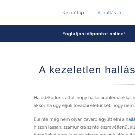
Skip
to
Kezdőlap
A hallásról
content
Foglaljon időpontot online!
A kezeletlen hall
Ha ódzkodunk attól, hogy hallásproblémánkkal s
akkor, ha úgy éljük további életünket, hogy nem 
Eleinte még nem olyan zavaró együtt élni a
hall
hiszen lassan, számunkra szinte észrevétlenül ala
bennünket nem is zavar, hiszen agyunk elfelejti a