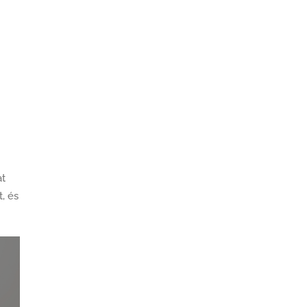
at
, és