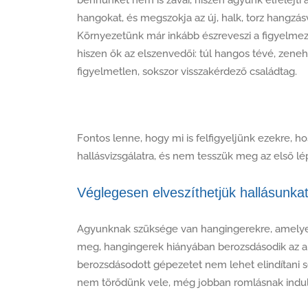
hangokat, és megszokja az új, halk, torz hangzásv
Környezetünk már inkább észreveszi a figyelmezt
hiszen ők az elszenvedői: túl hangos tévé, zeneh
figyelmetlen, sokszor visszakérdező családtag.
Fontos lenne, hogy mi is felfigyeljünk ezekre, h
hallásvizsgálatra, és nem tesszük meg az első lé
Véglegesen elveszíthetjük hallásunka
Agyunknak szüksége van hangingerekre, amelyeke
meg, hangingerek hiányában berozsdásodik az a
berozsdásodott gépezetet nem lehet elindítani 
nem törődünk vele, még jobban romlásnak indul,