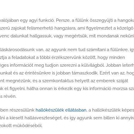
lójában egy agyi funkció. Persze, a fülünk összegyűjti a hangoka
szerű zajokat felismerhető hangzásra, ami figyelmeztet a közelgő
dvenc dalunkat hallgassuk, vagy megértsük, mit mondanak nekün
láskárosodásunk van, az agyunk nem tud számítani a fülünkre, íg
ztja a feladatokat a többi érzékszervünk között, hogy minden
ges információt meg tudjon szerezni a külvilágból. Jobban leterh
sunkat és az érintésünkre is jobban támaszkodik. Ezért van az, ho
nt megnézünk, és a szemkontaktus helyett az emberek száját
k el figyelni, hátha onnan is érkezik egy kis információ morzsa szá
s révén.
őben részesülünk
hallókészülék ellátásban
, a hallókészülék képe
lni a kiesett hallásveszteséget, és így agyunk sem billen ki annyir
okott működéséből.