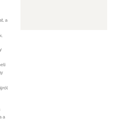
t, a
k.
y
eli
gy
jról
s
a a