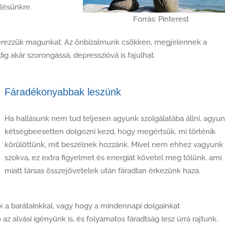
lésünkre.
Forrás: Pinterest
 érezzük magunkat. Az önbizalmunk csökken, megjelennek a
ig akár szorongássá, depresszióvá is fajulhat.
Fáradékonyabbak leszünk
Ha hallásunk nem tud teljesen agyunk szolgálatába állni, agyu
kétségbeesetten dolgozni kezd, hogy megértsük, mi történik
körülöttünk, mit beszélnek hozzánk. Mivel nem ehhez vagyunk
szokva, ez extra figyelmet és energiát követel meg tőlünk, ami
miatt társas összejövetelek után fáradtan érkezünk haza.
k a barátainkkal, vagy hogy a mindennapi dolgainkat
lvási igényünk is, és folyamatos fáradtság lesz úrrá rajtunk.