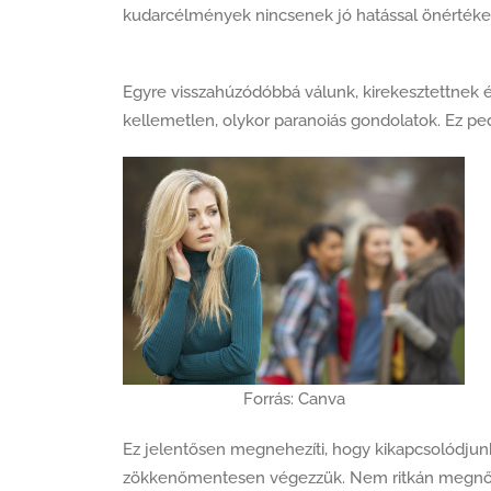
kudarcélmények nincsenek jó hatással önértéke
Egyre visszahúzódóbbá válunk, kirekesztettnek
kellemetlen, olykor paranoiás gondolatok. Ez ped
Forrás: Canva
Ez jelentősen megnehezíti, hogy kikapcsolódjun
zökkenőmentesen végezzük. Nem ritkán megnő az a