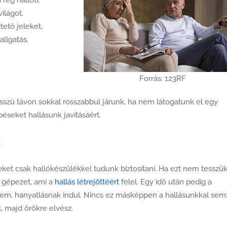
ilágot.
ető jeleket,
allgatás,
Forrás: 123RF
osszú távon sokkal rosszabbul járunk, ha nem látogatunk el egy
péseket hallásunk javításáért.
t
t csak hallókészülékkel tudunk biztosítani. Ha ezt nem tesszü
 gépezet, ami a
hallás létrejöttéért
felel. Egy idő után pedig a
sem, hanyatlásnak indul. Nincs ez másképpen a hallásunkkal sem
 majd örökre elvész.