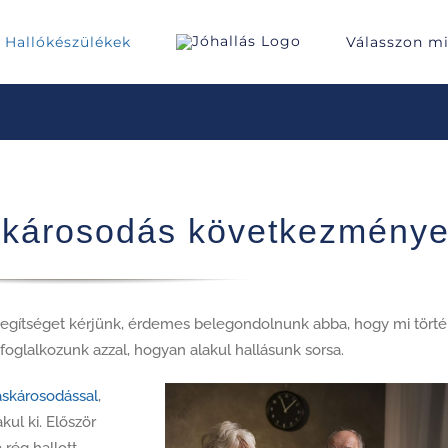
Hallókészülékek
Válasszon m
áskárosodás következménye
egítséget kérjünk, érdemes belegondolnunk abba, hogy mi törté
foglalkozunk azzal, hogyan alakul hallásunk sorsa.
áskárosodással
,
kul ki. Először
 rég hallott