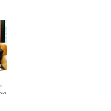
k
özös