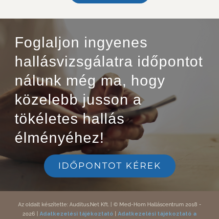
Foglaljon ingyenes
hallásvizsgálatra időpontot
nálunk még ma, hogy
közelebb jusson a
tökéletes hallás
élményéhez!
IDŐPONTOT KÉREK
Az
oldalt
készítette:
Auditus.Net Kft.
|
© Med-Hom Halláscentrum 2018
-
2026
|
Adatkezelési tájékoztató
|
Adatkezelési tájékoztató a