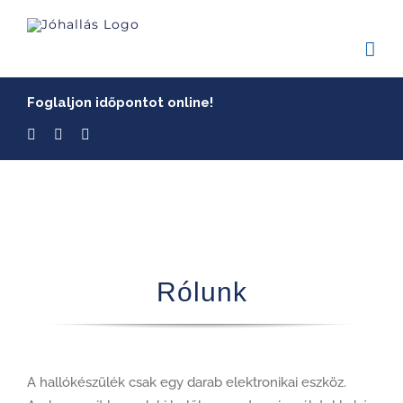
Skip
to
content
Foglaljon időpontot online!
Rólunk
A hallókészülék csak egy darab elektronikai eszköz.