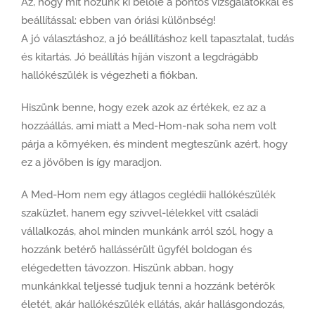
Az, hogy mit hozunk ki belőle a pontos vizsgálatokkal és
beállítással: ebben van óriási különbség!
A jó választáshoz, a jó beállításhoz kell tapasztalat, tudás
és kitartás. Jó beállítás híján viszont a legdrágább
hallókészülék is végezheti a fiókban.
Hiszünk benne, hogy ezek azok az értékek, ez az a
hozzáállás, ami miatt a Med-Hom-nak soha nem volt
párja a környéken, és mindent megteszünk azért, hogy
ez a jövőben is így maradjon.
A Med-Hom nem egy átlagos ceglédii hallókészülék
szaküzlet, hanem egy szívvel-lélekkel vitt családi
vállalkozás, ahol minden munkánk arról szól, hogy a
hozzánk betérő hallássérült ügyfél boldogan és
elégedetten távozzon. Hiszünk abban, hogy
munkánkkal teljessé tudjuk tenni a hozzánk betérők
életét, akár hallókészülék ellátás, akár hallásgondozás,