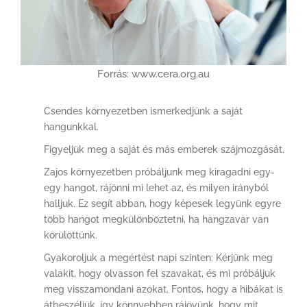
Forrás: www.cera.org.au
Csendes környezetben ismerkedjünk a saját
hangunkkal.
Figyeljük meg a saját és más emberek szájmozgását.
Zajos környezetben próbáljunk meg kiragadni egy-
egy hangot, rájönni mi lehet az, és milyen irányból
halljuk. Ez segít abban, hogy képesek legyünk egyre
több hangot megkülönböztetni, ha hangzavar van
körülöttünk.
Gyakoroljuk a megértést napi szinten: Kérjünk meg
valakit, hogy olvasson fel szavakat, és mi próbáljuk
meg visszamondani azokat. Fontos, hogy a hibákat is
átbeszéljük, így könnyebben rájövünk, hogy mit