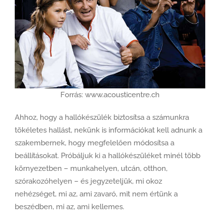
Forrás: www.acousticentre.ch
Ahhoz, hogy a hallókészülék biztosítsa a számunkra
tökéletes hallást, nekünk is információkat kell adnunk a
szakembernek, hogy megfelelően módosítsa a
beállításokat. Próbáljuk ki a hallókészüléket minél több
környezetben – munkahelyen, utcán, otthon,
szórakozóhelyen – és jegyzeteljük, mi okoz
nehézséget, mi az, ami zavaró, mit nem értünk a
beszédben, mi az, ami kellemes.