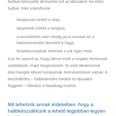
Sokkal könnyebb átvészelni ezt az időszakot, ha előre
tudjuk, mire számítsunk:
hangosnak tűnhet a világ,
idegennek tűnhet a hangzás,
a beszédértés nem mindig javul azonnal (ez a
halláskárosodás típusától is függ),
fáradékonyabbak lehetünk a sok inger miatt.
A jó hír viszont az, hogy idővel ezek a negatív élmények
szelídülnek, majd megszűnnek. Az első alkalommal
éles hangok idővel tompulnak, természetessé válnak. A
beszédértés – hallássérülés fokától és típusától
függően – kitisztul, a fáradtság enyhül.
Mit tehetünk annak érdekében, hogy a
hallókészülékünk a lehető legjobban legyen