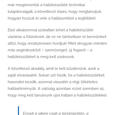
már megismertük a hallókészülék technikai
tulajdonságait, a következő lépés, hogy megtanuljuk,
hogyan hozzuk ki vele a hallásunkból a legtöbbet.
Első alkalommal szokatlan lehet a hallókészülék
viselése a fülünknek, de ez ne tántorítson el bennünket
attól, hogy rendszeresen hordjuk! Mint ahogyan minden
más segédeszközt – szemüveget, új fogsort – a
hallókészüléket is meg kell szoknunk.
A következő akadály, amit le kell küzdenünk, azok a
saját elvárásaink. Sokan azt hiszik, ha a hallókészüléket
használni kezdik, azonnal visszatér a régi, tökéletes
hallásélményük. A valóság azonban ezzel szemben az,
hogy meg kell tanulnunk újra hallani a hallókészülékkel.
Ennek a sikere csak a türelmünkön, a