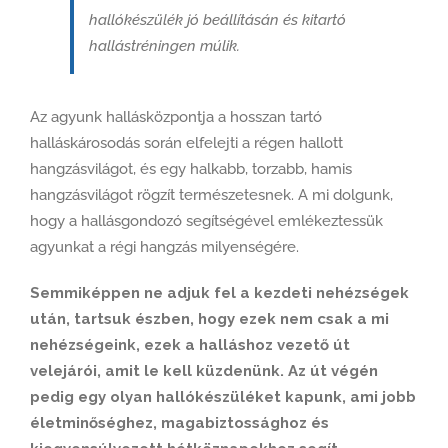
hallókészülék jó beállításán és kitartó
hallástréningen múlik.
Az agyunk hallásközpontja a hosszan tartó
halláskárosodás során elfelejti a régen hallott
hangzásvilágot, és egy halkabb, torzabb, hamis
hangzásvilágot rögzít természetesnek. A mi dolgunk,
hogy a hallásgondozó segítségével emlékeztessük
agyunkat a régi hangzás milyenségére.
Semmiképpen ne adjuk fel a kezdeti nehézségek
után, tartsuk észben, hogy ezek nem csak a mi
nehézségeink, ezek a halláshoz vezető út
velejárói, amit le kell küzdenünk. Az út végén
pedig egy olyan hallókészüléket kapunk, ami jobb
életminőséghez, magabiztossághoz és