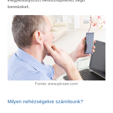
kiegyensúlyozott hétköznapokhoz segít
bennünket.
Forrás: www.picswe.com
Milyen nehézségekre számítsunk?