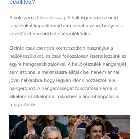
beállítva?
A kulcsszó a fokozatosság. A hallásgondozás során
tanácsokat kapunk majd arra vonatkozóan, hogyan is
kezdjük el hordani hallókészülékünket.
Eleinte csak csendes környezetben használjuk a
hallókészüléket, és csak fokozatosan kísérletezzünk az
egyre hangosabb zajokkal. A hallókészülék hangerejét
sem azonnal a maximálisra állítják be, hanem annál
jóval halkabbra, hogy legyen időnk hozzászokni a
hangerőhöz. A hangerősséget fokozatosan emelik
alkalomról alkalomra, miközben a finomhangolás is
megtörténik.