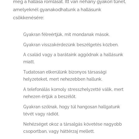
meg a hallása romlását. Itt van néhány gyakori tünet,
amelyeknél gyanakodhatunk a hallásunk
csökkenésére:
Gyakran félreértjük, mit mondanak mások.
Gyakran visszakérdezünk beszélgetés közben.
A család vagy a barátaink aggódnak a hallásunk
miatt.
Tudatosan elkerülünk bizonyos társasági
helyzeteket, mert nehezebben hallunk.
A telefonálás komoly stresszhelyzetté válik, mert
nehezen értjük a beszélőt.
Gyakran szólnak, hogy túl hangosan hallgatunk
tévét vagy rádiót.
Nehézséget okoz a társalgás követése nagyobb
csoportban, vagy háttérzaj mellett.