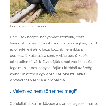
Forrás: www.alamy.com
Ha túl sok negatív benyomást szerzünk, rossz
hangulatunk lesz. Visszahúzódunk társaságban, romlik
az önértékelésünk, bezárkózunk, nem ritka a
depresszió kialakulása sem. A világ beszürkül és
érthetetlenné válik. Elveszítjük a motivációnkat, és
fogalmunk sincs, hogyan törjünk ki ebből az ördögi
körből, miközben egy
apró hallókészülékkel
orvosolható lenne a probléma.
,,Velem ez nem történhet meg!”
Gondolják sokan, miközben a számok teljesen másról