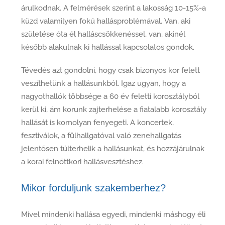
árulkodnak.
A felmérések szerint a lakosság 10-15%-a
küzd valamilyen fokú hallásproblémával.
Van, aki
születése óta él halláscsökkenéssel, van, akinél
később alakulnak ki hallással kapcsolatos gondok.
Tévedés azt gondolni, hogy csak bizonyos kor felett
veszíthetünk a hallásunkból. Igaz ugyan, hogy a
nagyothallók többsége a 60 év feletti korosztályból
kerül ki, ám korunk zajterhelése a fiatalabb korosztály
hallását is komolyan fenyegeti. A koncertek,
fesztiválok, a fülhallgatóval való zenehallgatás
jelentősen túlterhelik a hallásunkat, és hozzájárulnak
a korai felnőttkori hallásvesztéshez.
Mikor forduljunk szakemberhez?
Mivel mindenki hallása egyedi, mindenki máshogy éli