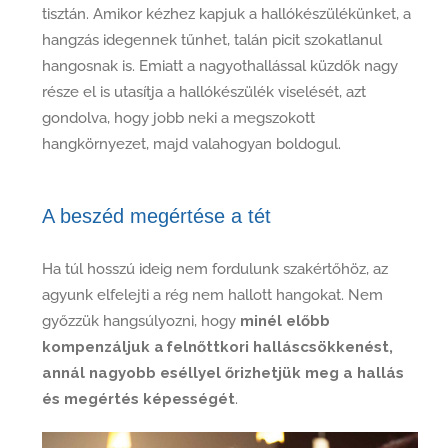
tisztán. Amikor kézhez kapjuk a hallókészülékünket, a
hangzás idegennek tűnhet, talán picit szokatlanul
hangosnak is. Emiatt a nagyothallással küzdők nagy
része el is utasítja a hallókészülék viselését, azt
gondolva, hogy jobb neki a megszokott
hangkörnyezet, majd valahogyan boldogul.
A beszéd megértése a tét
Ha túl hosszú ideig nem fordulunk szakértőhöz, az
agyunk elfelejti a rég nem hallott hangokat. Nem
győzzük hangsúlyozni, hogy
minél előbb
kompenzáljuk a felnőttkori halláscsökkenést,
annál nagyobb eséllyel őrizhetjük meg a hallás
és megértés képességét
.