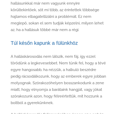
hallásunkkal már nem vagyunk ennyire
körültekintőek, sőt mi több, az érintettek többsége
hajlamos elbagatellizálni a problémát. Ez nem
meglepő, sokan el sem tudják képzelni, milyen lehet
az, ha a hallásuk többé már nem a régi.
Túl későn kapunk a fülünkhöz
A halláskárosodás nem látszik, nem fáj, így ezzel
törődünk a legkevesebbet. Nem tűnik fel, hogy a tévé
egyre hangosabb, ha nézzük, a halkuló beszédre
pedig rácsodálkozunk, hogy az emberek egyre jobban
motyognak. Szórakozóhelyen bosszankodunk a zene
miatt, hogy elnyomja a barátaink hangját, vagy jókat
szórakozunk azon, hogy félreértettük, mit hozzunk a
boltból a gyerekünknek.