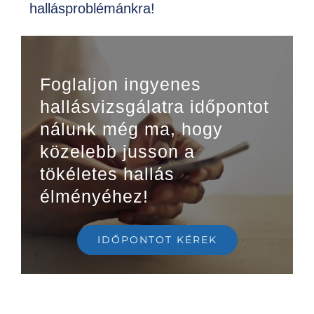
hallásproblémánkra!
Foglaljon ingyenes
hallásvizsgálatra időpontot
nálunk még ma, hogy
közelebb jusson a
tökéletes hallás
élményéhez!
IDŐPONTOT KÉREK