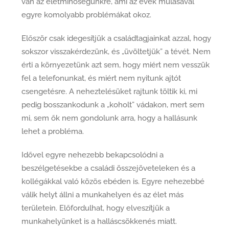
van az életminőségünkre, ami az évek múlásával
egyre komolyabb problémákat okoz.
Először csak idegesítjük a családtagjainkat azzal, hogy
sokszor visszakérdezünk, és „üvöltetjük” a tévét. Nem
érti a környezetünk azt sem, hogy miért nem vesszük
fel a telefonunkat, és miért nem nyitunk ajtót
csengetésre. A neheztelésüket rajtunk töltik ki, mi
pedig bosszankodunk a „koholt” vádakon, mert sem
mi, sem ők nem gondolunk arra, hogy a hallásunk
lehet a probléma.
Idővel egyre nehezebb bekapcsolódni a
beszélgetésekbe a családi összejöveteleken és a
kollégákkal való közös ebéden is. Egyre nehezebbé
válik helyt állni a munkahelyen és az élet más
területein. Előfordulhat, hogy elveszítjük a
munkahelyünket is a halláscsökkenés miatt.