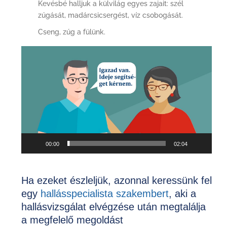
Kevésbé halljuk a külvilág egyes zajait: szél
zúgását, madárcsicsergést, víz csobogását.
Cseng, zúg a fülünk.
Videólejátszó
00:00
02:04
Ha ezeket észleljük, azonnal keressünk fel
egy
hallásspecialista szakembert
, aki a
hallásvizsgálat elvégzése után megtalálja
a megfelelő megoldást