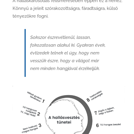
A halláskárosodás felismerésében éppen ez a nehéz.
Könnyű a jeleit szórakozottságra, fáradtságra, külső
tényezőkre fogni.
Sokszor észrevétlenül, lassan,
fokozatosan alakul ki. Gyakran évek,
évtizedek telnek el úgy, hogy nem
vesszük észre, hogy a világot már
nem minden hangjával érzékeljük.