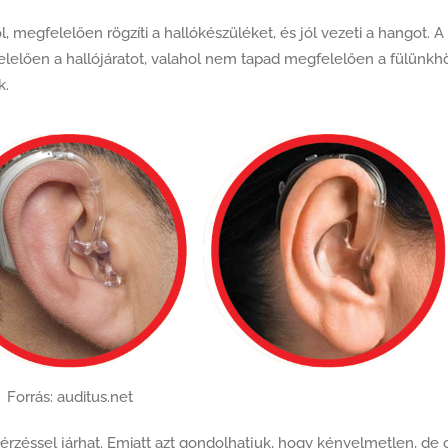
, megfelelően rögzíti a hallókészüléket, és jól vezeti a hangot. A
gfelelően a hallójáratot, valahol nem tapad megfelelően a fülünkh
k.
Forrás: auditus.net
ásérzéssel járhat. Emiatt azt gondolhatjuk, hogy kényelmetlen, de 