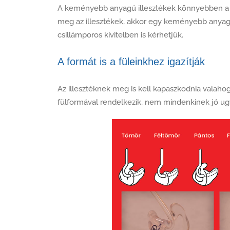
A keményebb anyagú illesztékek könnyebben a 
meg az illesztékek, akkor egy keményebb anyagú 
csillámporos kivitelben is kérhetjük.
A formát is a füleinkhez igazítják
Az illesztéknek meg is kell kapaszkodnia valahog
fülformával rendelkezik, nem mindenkinek jó ugy