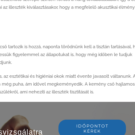
i az illeszték kiválasztásakor, hogy a megfelelő akusztikai élmény
cső tartozik is hozzá, naponta törődnünk kell a tisztán tartásával,
essük figyelemmel az állapotukat is, hogy még időben le tudjuk
djunk.
, az esztétikai és higiéniai okok miatt évente javasolt váltanunk. 
nan még puha, ám idővel megkeményedik. A kemény cső hajlamos
ékről, ami nehezíti az illeszték tisztítását is.
IDŐPONTOT
svizsgálatra
KÉREK