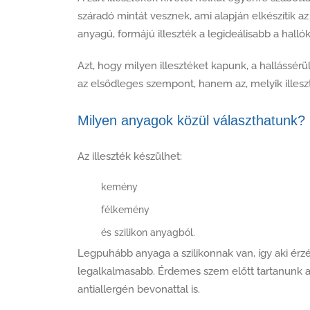
száradó mintát vesznek, ami alapján elkészítik az 
anyagú, formájú illeszték a legideálisabb a halló
Azt, hogy milyen illesztéket kapunk, a hallássér
az elsődleges szempont, hanem az, melyik illeszté
Milyen anyagok közül választhatunk?
Az illeszték készülhet:
kemény
félkemény
és szilikon anyagból.
Legpuhább anyaga a szilikonnak van, így aki érz
legalkalmasabb. Érdemes szem előtt tartanunk azt 
antiallergén bevonattal is.