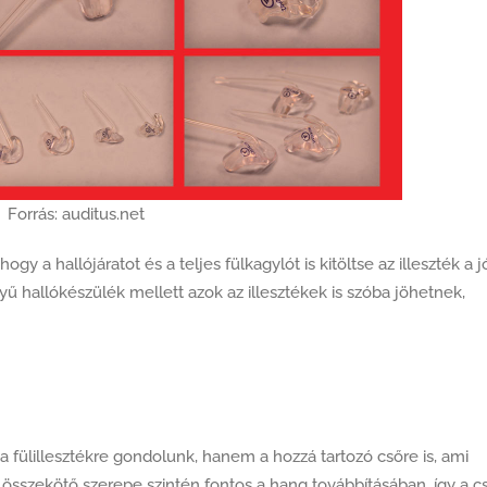
Forrás: auditus.net
y a hallójáratot és a teljes fülkagylót is kitöltse az illeszték a j
ű hallókészülék mellett azok az illesztékek is szóba jöhetnek,
 fülillesztékre gondolunk, hanem a hozzá tartozó csőre is, ami
ő összekötő szerepe szintén fontos a hang továbbításában, így a c