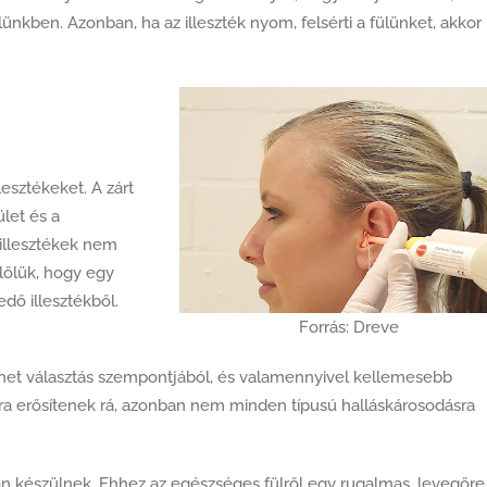
lünkben. Azonban, ha az illeszték nyom, felsérti a fülünket, akkor
esztékeket. A zárt
ület és a
) illesztékek nem
előlük, hogy egy
dő illesztékből.
Forrás: Dreve
 lehet választás szempontjából, és valamennyivel kellemesebb
a erősítenek rá, azonban nem minden típusú halláskárosodásra
tan készülnek. Ehhez az egészséges fülről egy rugalmas, levegőre