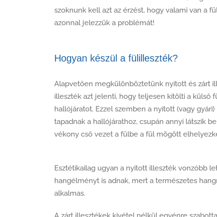
szoknunk kell azt az érzést, hogy valami van a fü
azonnal jelezzük a problémát!
Hogyan készül a fülilleszték?
Alapvetően megkülönböztetünk nyitott és zárt ill
illeszték azt jelenti, hogy teljesen kitölti a külső f
hallójáratot. Ezzel szemben a nyitott (vagy gyári
tapadnak a hallójárathoz, csupán annyi látszik b
vékony cső vezet a fülbe a fül mögött elhelyezke
Esztétikailag ugyan a nyitott illeszték vonzóbb
hangélményt is adnak, mert a természetes hangr
alkalmas.
A zárt illesztékek kivétel nélkül egyénre szabot