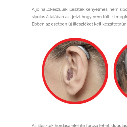
A jó hallókészülék illeszték kényelmes, nem sípol
sípolás általában azt jelzi, hogy nem tölti ki me
Ebben az esetben új illesztéket kell készíttetnün
Az illeszték hordása eleinte furcsa lehet, dugul