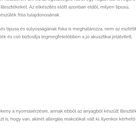
illesztékeket. Az elkészítés előtt azonban eldől, milyen típusú,
készülék friss tulajdonosának.
ülés típusa és súlyosságának foka is meghatározza, nem az esztét
k és cső biztosítja legmegfelelőbben a jó akusztikai jelátvitelt.
ékeny a nyomásérzésre, annak ebből az anyagból készült illeszté
is, hogy van, akinél allergiás reakciókat vált ki, ilyenkor kérhető