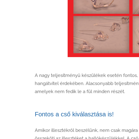
A nagy teljesítményű készülékek esetén fontos, hog
hangátvitel érdekében. Alacsonyabb teljesítmény
amelyek nem fedik le a fül minden részét.
Fontos a cső kiválasztása is!
Amikor illesztékről beszélünk, nem csak magára a
összeköti az illesztéket a hallókészülékkel. A cs