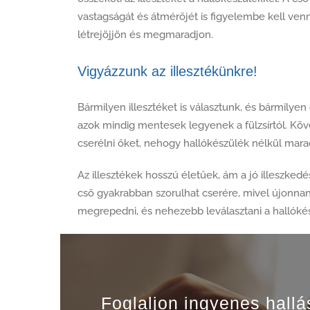
vastagságát és átmérőjét is figyelembe kell venn
létrejöjjön és megmaradjon.
Vigyázzunk az illesztékünkre!
Bármilyen illesztéket is választunk, és bármilyen 
azok mindig mentesek legyenek a fülzsírtól. Köv
cserélni őket, nehogy hallókészülék nélkül mara
Az illesztékek hosszú életűek, ám a jó illeszkedés
cső gyakrabban szorulhat cserére, mivel újon
megrepedni, és nehezebb leválasztani a hallókészül
Foglaljon ingyenes hallá