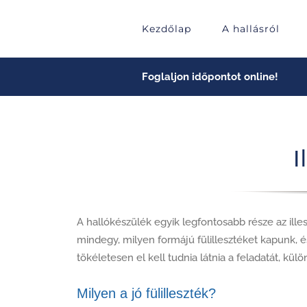
Skip
to
Kezdőlap
A hallásról
content
Foglaljon időpontot online!
I
A hallókészülék egyik legfontosabb része az illes
mindegy, milyen formájú fülillesztéket kapunk, é
tökéletesen el kell tudnia látnia a feladatát, 
Milyen a jó fülilleszték?