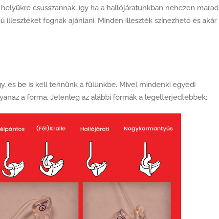
helyükre csusszannak, így ha a hallójáratunkban nehezen mara
illesztéket fognak ajánlani. Minden illeszték színezhető és akár
y, és be is kell tennünk a fülünkbe. Mivel mindenki egyedi
anaz a forma. Jelenleg az alábbi formák a legelterjedtebbek: