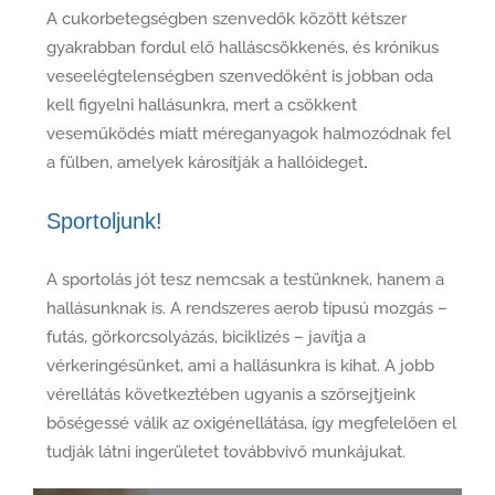
A cukorbetegségben szenvedők között kétszer
gyakrabban fordul elő halláscsökkenés, és krónikus
veseelégtelenségben szenvedőként is jobban oda
kell figyelni hallásunkra, mert a csökkent
veseműködés miatt méreganyagok halmozódnak fel
a fülben, amelyek károsítják a hallóideget
.
Sportoljunk!
A sportolás jót tesz nemcsak a testünknek, hanem a
hallásunknak is. A rendszeres aerob típusú mozgás –
futás, görkorcsolyázás, biciklizés – javítja a
vérkeringésünket, ami a hallásunkra is kihat. A jobb
vérellátás következtében ugyanis a szőrsejtjeink
bőségessé válik az oxigénellátása, így megfelelően el
tudják látni ingerületet továbbvivő munkájukat.