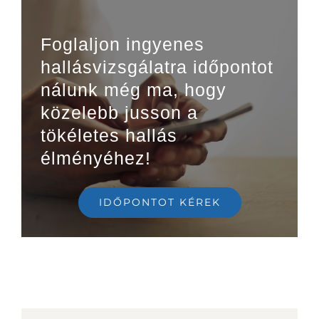
Foglaljon ingyenes
hallásvizsgálatra időpontot
nálunk még ma, hogy
közelebb jusson a
tökéletes hallás
élményéhez!
IDŐPONTOT KÉREK