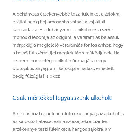
A dohányzás érzékenyebbé teszi füleinket a zajokra,
ezáltal pedig hajlamosabbá válnak a zaj általi
károsodásra. Ha dohányzunk, a nikotin és a szén-
monoxid lebontja az oxigént, a véráramlás belassul,
márpedig a megfelelő véráramlás fontos ahhoz, hogy
a belső fül szőrsejtjei megfelelően működjenek. Ha
ez nem lenne elég, a nikotin önmagában egy
ototoxikus anyag, ami károsítja a hallást, emellett
pedig fülzúgást is okoz.
Csak mértékkel fogyasszunk alkoholt!
A nikotinhoz hasonlóan ototoxikus anyag az alkohol is,
és károsító hatással van a szőrsejtekre. Szintén
érzékennyé teszi füleinket a hangos zajokra, ami