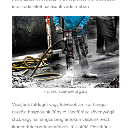
intézkedéseket hallásunk védelmében.
Forrás: science.org.au
Viseljünk füldugót vagy fülvédőt, amikor hangos
eszközt használunk (fűnyíró, láncfűrész, sövényvágó,
stb.), vagy ha hangos programokon veszünk részt
(koncertek, sportesemények, tűzijáték). Figyeljünk