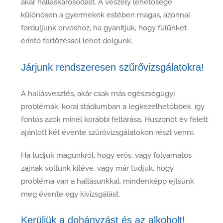
akár halláskárosodást. A veszély lehetősége
különösen a gyermekek estében magas, azonnal
forduljunk orvoshoz, ha gyanítjuk, hogy fülünket
érintő fertőzéssel lehet dolgunk.
Járjunk rendszeresen szűrővizsgálatokra!
A hallásvesztés, akár csak más egészségügyi
problémák, korai stádiumban a legkezelhetőbbek, így
fontos azok minél korábbi feltárása. Huszonöt év felett
ajánlott két évente szűrővizsgálatokon részt venni.
Ha tudjuk magunkról, hogy erős, vagy folyamatos
zajnak voltunk kitéve, vagy már tudjuk, hogy
probléma van a hallásunkkal, mindenképp ejtsünk
meg évente egy kivizsgálást.
Kerüljük a dohányzást és az alkoholt!