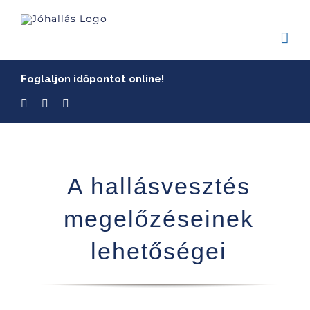
Skip
to
content
Foglaljon időpontot online!
A hallásvesztés
megelőzéseinek
lehetőségei