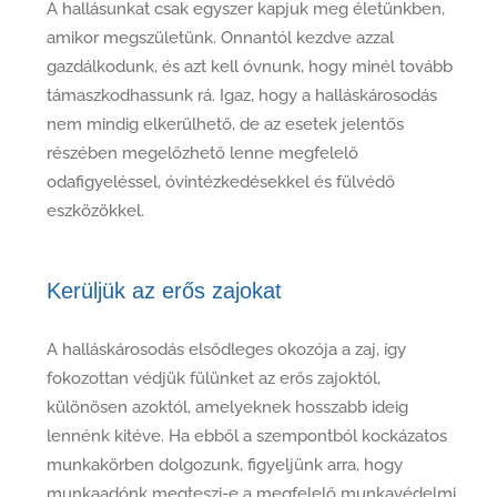
A hallásunkat csak egyszer kapjuk meg életünkben,
amikor megszületünk. Onnantól kezdve azzal
gazdálkodunk, és azt kell óvnunk, hogy minél tovább
támaszkodhassunk rá. Igaz, hogy a halláskárosodás
nem mindig elkerülhető, de az esetek jelentős
részében megelőzhető lenne megfelelő
odafigyeléssel, óvintézkedésekkel és fülvédő
eszközökkel.
Kerüljük az erős zajokat
A halláskárosodás elsődleges okozója a zaj, így
fokozottan védjük fülünket az erős zajoktól,
különösen azoktól, amelyeknek hosszabb ideig
lennénk kitéve. Ha ebből a szempontból kockázatos
munkakörben dolgozunk, figyeljünk arra, hogy
munkaadónk megteszi-e a megfelelő munkavédelmi