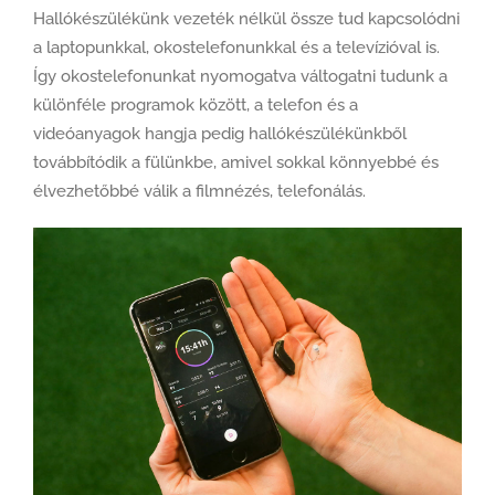
Hallókészülékünk vezeték nélkül össze tud kapcsolódni
a laptopunkkal, okostelefonunkkal és a televízióval is.
Így okostelefonunkat nyomogatva váltogatni tudunk a
különféle programok között, a telefon és a
videóanyagok hangja pedig hallókészülékünkből
továbbítódik a fülünkbe, amivel sokkal könnyebbé és
élvezhetőbbé válik a filmnézés, telefonálás.