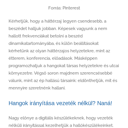
Forrás: Pinterest
Kérhetjük, hogy a háttérzaj legyen csendesebb, a
beszédet halljuk jobban. Képesek vagyunk a nem
hallott frekvenciákat betolni a beszéd
dinamikatartományába, és külön beállításokat
kérhetünk az olyan háttérzajos helyzetekre, mint az
étterem, konferencia, előadások. Másképpen
programozhatjuk a hangokat társas helyzetekre és utcai
környezetre. Végső soron majdnem szerencsésebbé
válunk, mint az ép hallású társaink: eldönthetjük, mit és
mennyire szeretnénk hallani.
Hangok irányítása vezeték nélkül? Naná!
Nagy előnye a digitális készülékeknek, hogy vezeték
nélküli irányítással kezelhetjük a hallókészülékeinket.