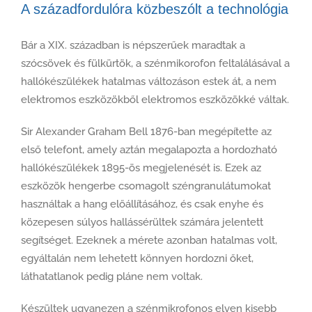
A századfordulóra közbeszólt a technológia
Bár a XIX. században is népszerűek maradtak a
szócsövek és fülkürtök, a szénmikorofon feltalálásával a
hallókészülékek hatalmas változáson estek át, a nem
elektromos eszközökből elektromos eszközökké váltak.
Sir Alexander Graham Bell 1876-ban megépítette az
első telefont, amely aztán megalapozta a hordozható
hallókészülékek 1895-ös megjelenését is. Ezek az
eszközök hengerbe csomagolt széngranulátumokat
használtak a hang előállításához, és csak enyhe és
közepesen súlyos hallássérültek számára jelentett
segítséget. Ezeknek a mérete azonban hatalmas volt,
egyáltalán nem lehetett könnyen hordozni őket,
láthatatlanok pedig pláne nem voltak.
Készültek ugyanezen a szénmikrofonos elven kisebb