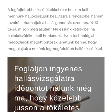
A legfejlettebb készülékekkel már be sem kell
mennünk hallókészülék beállításra a rendelőbe, hanem
távolról letudhatjuk a hallásgondozás ezen részét. Ki
tudja, mi jön még azután? Ne essünk kétségbe, ha
hallókészüléket kell hordanunk, ilyen technológiai
megoldások mellett biztosak lehetünk benne, hogy
megtaláljuk a nekünk legmegfelelőbb hallókészüléket.
Foglaljon ingyenes
hallásvizsgálatra
időpontot nálunk még
ma, hogy közelebb
jusson a tökéletes