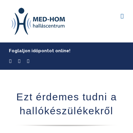
Skip
to
content
Foglaljon időpontot online!
Ezt érdemes tudni a
hallókészülékekről