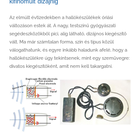
kifinomult dizájnig
Az elmúlt évtizedekben a hallókészülékek óriási
változáson estek át. A nagy, testszínű gyógyászati
segédeszközökből pici, alig látható, dizájnos kiegészítő
vált. Ma már számtalan forma, szín és típus közül
válogathatunk, és egyre inkább haladunk afelé, hogy a
hallókészülékre úgy tekintsenek, mint egy szemüvegre:
divatos kiegészítőként, amit nem kell takargatni.