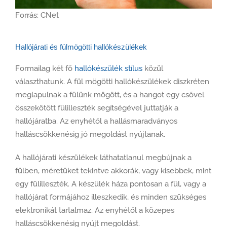
Forrás: CNet
Hallójárati és fülmögötti hallókészülékek
Formailag két fő
hallókészülék stílus
közül
választhatunk. A fül mögötti hallókészülékek diszkréten
meglapulnak a fülünk mögött, és a hangot egy csővel
összekötött fülilleszték segítségével juttatják a
hallójáratba. Az enyhétől a hallásmaradványos
halláscsökkenésig jó megoldást nyújtanak.
A hallójárati készülékek láthatatlanul megbújnak a
fülben, méretüket tekintve akkorák, vagy kisebbek, mint
egy fülilleszték. A készülék háza pontosan a fül, vagy a
hallójárat formájához illeszkedik, és minden szükséges
elektronikát tartalmaz. Az enyhétől a közepes
halláscsökkenésig nyújt megoldást.