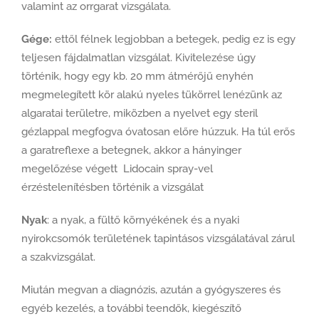
valamint az orrgarat vizsgálata.
Gége:
ettől félnek legjobban a betegek, pedig ez is egy
teljesen fájdalmatlan vizsgálat. Kivitelezése úgy
történik, hogy egy kb. 20 mm átmérőjű enyhén
megmelegített kör alakú nyeles tükörrel lenézünk az
algaratai területre, miközben a nyelvet egy steril
gézlappal megfogva óvatosan előre húzzuk. Ha túl erős
a garatreflexe a betegnek, akkor a hányinger
megelőzése végett Lidocain spray-vel
érzéstelenítésben történik a vizsgálat
Nyak
: a nyak, a fültő környékének és a nyaki
nyirokcsomók területének tapintásos vizsgálatával zárul
a szakvizsgálat.
Miután megvan a diagnózis, azután a gyógyszeres és
egyéb kezelés, a további teendők, kiegészítő