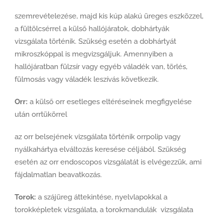
szemrevételezése, majd kis kúp alakú üreges eszközzel,
a fültölcsérrel a külső hallójáratok, dobhártyák
vizsgálata történik. Szükség esetén a dobhártyát
mikroszkóppal is megvizsgáljuk. Amennyiben a
hallójáratban fülzsír vagy egyéb váladék van, törlés,
fülmosás vagy váladék leszívás következik.
Orr:
a külső orr esetleges eltéréseinek megfigyelése
után orrtükörrel
az orr belsejének vizsgálata történik orrpolip vagy
nyálkahártya elváltozás keresése céljából. Szükség
esetén az orr endoscopos vizsgálatát is elvégezzük, ami
fájdalmatlan beavatkozás.
Torok:
a szájüreg áttekintése, nyelvlapokkal a
torokképletek vizsgálata, a torokmandulák vizsgálata