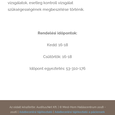
vizsgálatok, esetleg kontroll vizsgálat
szükségességének megbeszélése történik.
Rendelési időpontok:
Kedd: 16-18
Csütörtök: 16-18
Időpont egyeztetés: 53-310-176
Az
oldalt
készítette:
Auditus.Net Kft.
|
© Med-Hom Halláscentrum 2018
-
2026
|
Adatkezelési tájékoztató
|
Adatkezelési tájékoztató a páciensek