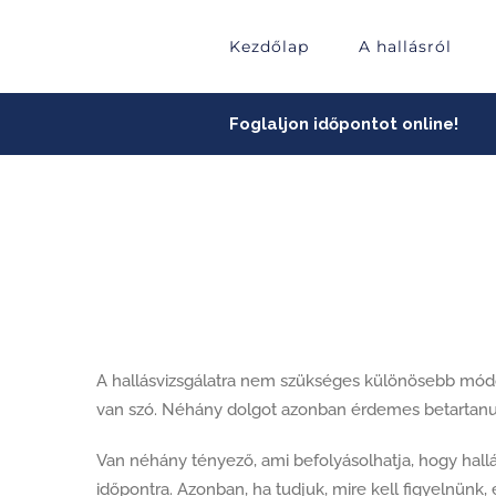
Skip
to
Kezdőlap
A hallásról
content
Foglaljon időpontot online!
A hallásvizsgálatra nem szükséges különösebb módo
van szó. Néhány dolgot azonban érdemes betartanu
Van néhány tényező, ami befolyásolhatja, hogy hallá
időpontra. Azonban, ha tudjuk, mire kell figyelnünk,