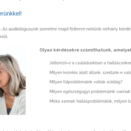
erünkkel!
s. Az audiológusunk szeretne majd feltenni nekünk néhány kérdé
ről.
Olyan kérdésekre számíthatunk, amelye
Jellemző-e a családunkban a halláscsöke
Milyen kezelés alatt állunk, szedünk-e va
Milyen fülproblémáink voltak ezidáig?
Milyen egészségügyi problémáink vannak
Mióta vannak hallásproblémáink, milyen t