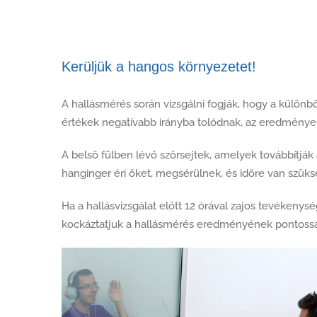
Kerüljük a hangos környezetet!
A hallásmérés során vizsgálni fogják, hogy a különb
értékek negatívabb irányba tolódnak, az eredménye
A belső fülben lévő szőrsejtek, amelyek továbbítjá
hanginger éri őket, megsérülnek, és időre van szüksé
Ha a hallásvizsgálat előtt 12 órával zajos tevéken
kockáztatjuk a hallásmérés eredményének pontosság