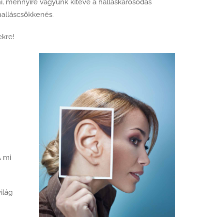
eni, mennyire vagyunk kitéve a halláskárosodás
halláscsökkenés.
ekre!
A mi
ilág