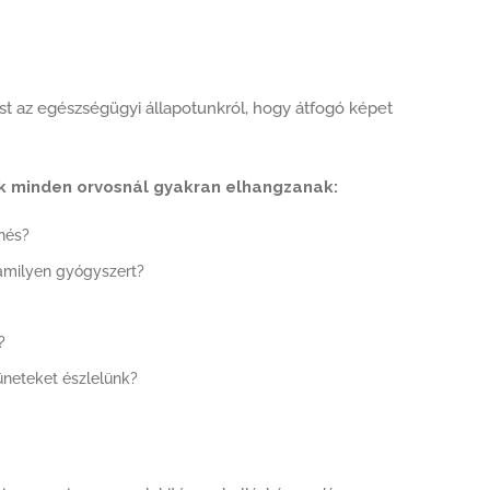
st az egészségügyi állapotunkról, hogy átfogó képet
k minden orvosnál gyakran elhangzanak:
nés?
lamilyen gyógyszert?
?
üneteket észlelünk?