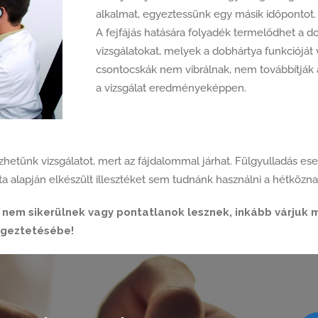
alkalmat, egyeztessünk egy másik időpontot.
A fejfájás hatására folyadék termelődhet a d
vizsgálatokat, melyek a dobhártya funkcióját 
csontocskák nem vibrálnak, nem továbbítják a
a vizsgálat eredményeképpen.
hetünk vizsgálatot, mert az fájdalommal járhat. Fülgyulladás eset
nta alapján elkészült illesztéket sem tudnánk használni a hétközn
nem sikerülnek vagy pontatlanok lesznek, inkább várjuk 
égeztetésébe!