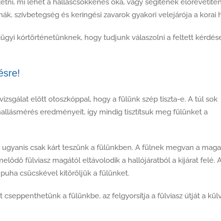
ztetni, mi lehet a halláscsökkenés oka, vagy segítenek előrevetít
, szívbetegség és keringési zavarok gyakori velejárója a korai 
gyi kórtörténetünknek, hogy tudjunk válaszolni a feltett kérdés
ésre!
zsgálat előtt otoszkóppal, hogy a fülünk szép tiszta-e. A túl sok
a hallásmérés eredményeit, így mindig tisztítsuk meg fülünket a
zal ugyanis csak kárt teszünk a fülünkben. A fülnek megvan a maga
ődő fülviasz magától eltávolodik a hallójáratból a kijárat felé. 
puha csücskével kitöröljük a fülünket.
at cseppenthetünk a fülünkbe, az felgyorsítja a fülviasz útját a külv