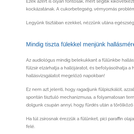
Ezek azért is olyan fontosak, mert segítik kikövetke
kockázatának. A cukorbetegség, vérnyomás problémák
Legyünk tisztában ezekkel, nézzünk utána egészségü
Mindig tiszta fülekkel menjünk hallásmér
Az audiológus mindig belekukkant a fülünkbe hallásvi
fülzsír elzárhatja a hallójáratot, és befolyásolhatja 
hallásvizsgálatot megelőző napokban!
Ez nem azt jelenti, hogy ragadjunk fülpiszkálót, az
spontán tisztuló mechanizmusa, a folyamatosan termel
dolgunk csupán annyi, hogy fürdés után a törölköző 
Ha túl zsírosnak érezzük a fülünket, pici paraffin olaj
felé.