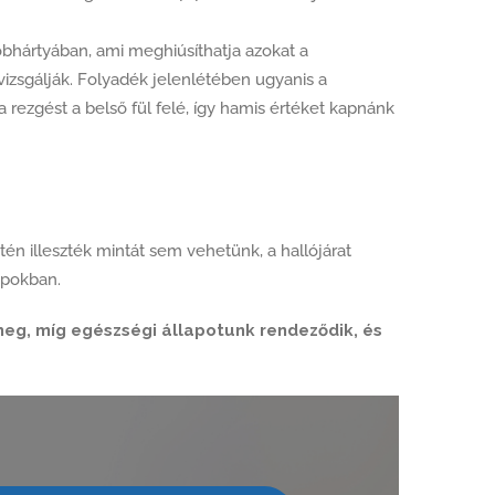
obhártyában, ami meghiúsíthatja azokat a
vizsgálják. Folyadék jelenlétében ugyanis a
 rezgést a belső fül felé, így hamis értéket kapnánk
én illeszték mintát sem vehetünk, a hallójárat
apokban.
meg, míg egészségi állapotunk rendeződik, és