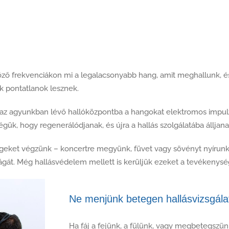
öző frekvenciákon mi a legalacsonyabb hang, amit meghallunk, és
k pontatlanok lesznek.
k az agyunkban lévő hallóközpontba a hangokat elektromos impulz
gük, hogy regenerálódjanak, és újra a hallás szolgálatába álljana
ységeket végzünk – koncertre megyünk, füvet vagy sövényt nyíru
át. Még hallásvédelem mellett is kerüljük ezeket a tevékenysé
Ne menjünk betegen hallásvizsgála
Ha fáj a fejünk, a fülünk, vagy megbetegszünk