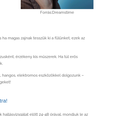
Forrás:Dreamstime
 ha magas zajnak tesszük ki a fülünket, ezek az
usként, érzékeny kis műszerek. Ha túl erős
k.
nk, hangos, elektromos eszközökkel dolgozunk –
geket!
tra!
 hallásvizsgálat előtt 24-48 órával, mondjuk le az