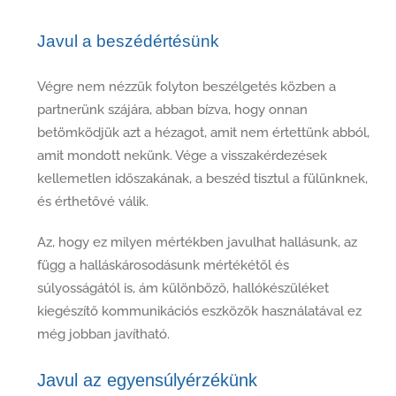
Javul a beszédértésünk
Végre nem nézzük folyton beszélgetés közben a
partnerünk szájára, abban bízva, hogy onnan
betömködjük azt a hézagot, amit nem értettünk abból,
amit mondott nekünk. Vége a visszakérdezések
kellemetlen időszakának, a beszéd tisztul a fülünknek,
és érthetővé válik.
Az, hogy ez milyen mértékben javulhat hallásunk, az
függ a halláskárosodásunk mértékétől és
súlyosságától is, ám különböző, hallókészüléket
kiegészítő kommunikációs eszközök használatával ez
még jobban javítható.
Javul az egyensúlyérzékünk