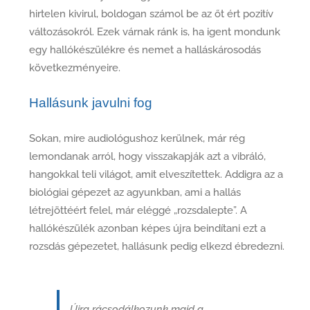
hirtelen kivirul, boldogan számol be az őt ért pozitív
változásokról. Ezek várnak ránk is, ha igent mondunk
egy hallókészülékre és nemet a halláskárosodás
következményeire.
Hallásunk javulni fog
Sokan, mire audiológushoz kerülnek, már rég
lemondanak arról, hogy visszakapják azt a vibráló,
hangokkal teli világot, amit elveszítettek. Addigra az a
biológiai gépezet az agyunkban, ami a hallás
létrejöttéért felel, már eléggé „rozsdalepte”. A
hallókészülék azonban képes újra beindítani ezt a
rozsdás gépezetet, hallásunk pedig elkezd ébredezni.
Újra rácsodálkozunk majd a