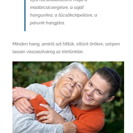
madárcsicsergésre, a saját
hangunkra, a tücsökciripelésre, a
párunk hangjára.
Minden hang, amiről azt hittük, eltűnt örökre, szépen
lassan visszaszivárog az életünkbe.