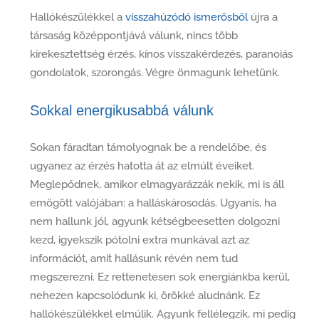
Hallókészülékkel a
visszahúzódó ismerősből
újra a
társaság középpontjává válunk, nincs több
kirekesztettség érzés, kínos visszakérdezés, paranoiás
gondolatok, szorongás. Végre önmagunk lehetünk.
Sokkal energikusabbá válunk
Sokan fáradtan támolyognak be a rendelőbe, és
ugyanez az érzés hatotta át az elmúlt éveiket.
Meglepődnek, amikor elmagyarázzák nekik, mi is áll
emögött valójában: a halláskárosodás. Ugyanis, ha
nem hallunk jól, agyunk kétségbeesetten dolgozni
kezd, igyekszik pótolni extra munkával azt az
információt, amit hallásunk révén nem tud
megszerezni. Ez rettenetesen sok energiánkba kerül,
nehezen kapcsolódunk ki, örökké aludnánk. Ez
hallókészülékkel elmúlik. Agyunk fellélegzik, mi pedig