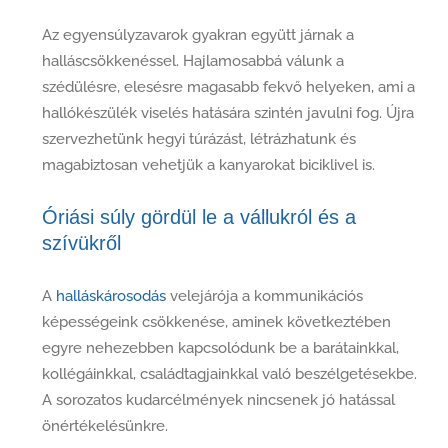
Az egyensúlyzavarok gyakran együtt járnak a
halláscsökkenéssel. Hajlamosabbá válunk a
szédülésre, elesésre magasabb fekvő helyeken, ami a
hallókészülék viselés hatására szintén javulni fog. Újra
szervezhetünk hegyi túrázást, létrázhatunk és
magabiztosan vehetjük a kanyarokat biciklivel is.
Óriási súly gördül le a vállukról és a
szívükről
A
halláskárosodás
velejárója a kommunikációs
képességeink csökkenése, aminek következtében
egyre nehezebben kapcsolódunk be a barátainkkal,
kollégáinkkal, családtagjainkkal való beszélgetésekbe.
A sorozatos kudarcélmények nincsenek jó hatással
önértékelésünkre.