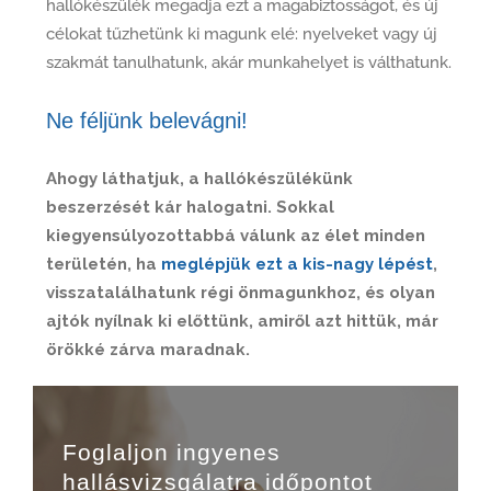
hallókészülék megadja ezt a magabiztosságot, és új
célokat tűzhetünk ki magunk elé: nyelveket vagy új
szakmát tanulhatunk, akár munkahelyet is válthatunk.
Ne féljünk belevágni!
Ahogy láthatjuk, a hallókészülékünk
beszerzését kár halogatni. Sokkal
kiegyensúlyozottabbá válunk az élet minden
területén, ha
meglépjük ezt a kis-nagy lépést
,
visszatalálhatunk régi önmagunkhoz, és olyan
ajtók nyílnak ki előttünk, amiről azt hittük, már
örökké zárva maradnak.
Foglaljon ingyenes
hallásvizsgálatra időpontot