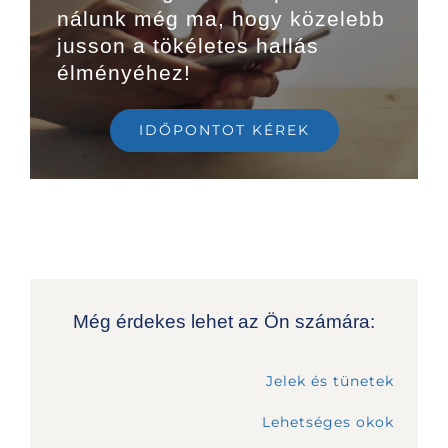
nálunk még ma, hogy közelebb
jusson a tökéletes hallás
élményéhez!
IDŐPONTOT KÉREK
Még érdekes lehet az Ön számára:
Jelek és tünetek
Lehetséges okok