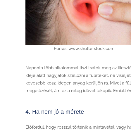
Forrás: www.shutterstock.com
Naponta több alkalommal tisztítsátok meg az illeszté
ideje alatt hagyjátok szellőzni a fületeket, ne visel
kevesebb kosz, idegen anyag kerüljön rá. Mivel a fülil
megelőzését, ám ez a réteg idővel lekopik. Emiatt é
4. Ha nem jó a mérete
Előfordul, hogy rosszul történik a mintavétel, vagy h