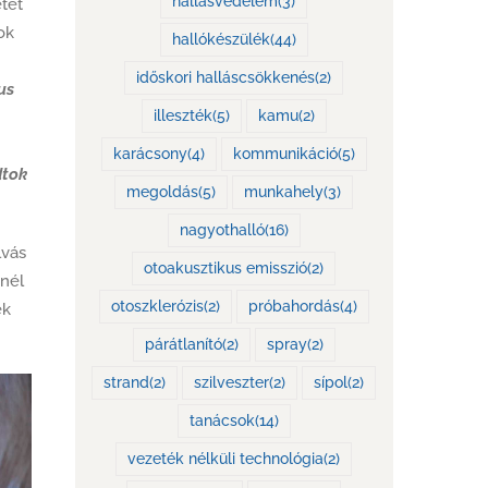
hallásvédelem
(3)
tet
ok
hallókészülék
(44)
időskori halláscsökkenés
(2)
us
illeszték
(5)
kamu
(2)
karácsony
(4)
kommunikáció
(5)
dtok
megoldás
(5)
munkahely
(3)
nagyothalló
(16)
lvás
otoakusztikus emisszió
(2)
inél
otoszklerózis
(2)
próbahordás
(4)
ek
párátlanító
(2)
spray
(2)
strand
(2)
szilveszter
(2)
sípol
(2)
tanácsok
(14)
vezeték nélküli technológia
(2)