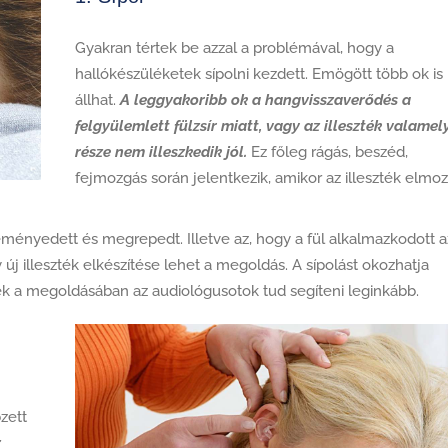
Gyakran tértek be azzal a problémával, hogy a
hallókészüléketek sípolni kezdett. Emögött több ok is
állhat.
A leggyakoribb ok a hangvisszaverődés a
felgyülemlett fülzsír miatt, vagy az illeszték valamel
része nem illeszkedik jól.
Ez főleg rágás, beszéd,
fejmozgás során jelentkezik, amikor az illeszték elmoz
eményedett és megrepedt. Illetve az, hogy a fül alkalmazkodott a
y új illeszték elkészítése lehet a megoldás. A sípolást okozhatja
k a megoldásában az audiológusotok tud segíteni leginkább.
zett
z