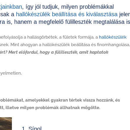
tjainkban
, így jól tudjuk, milyen problémákkal
csak a
hallókészülék beállítása és kiválasztása
jele
 is, hanem a megfelelő fülilleszték megtalálása is
befolyásolja a hallásgörbétek, a fületek formája, a
hallókészülék
esnek. Mint ahogyan a hallókészülék beállítása és finomhangolása,
ért? Mert előfordul, hogy a fülilleszték, amit kaptatok
nyelmetlen,
oblémákat, amelyekkel gyakran tértek vissza hozzánk, és
t, illetve milyen problémák állhatnak mögötte.
1. Sípol