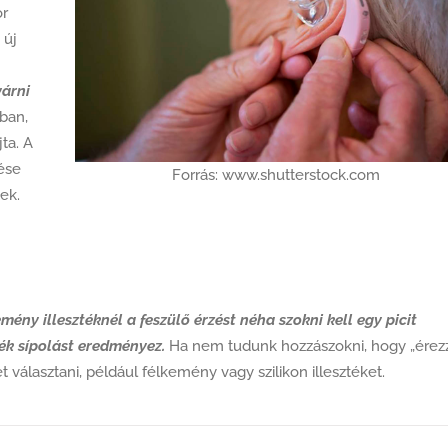
or
 új
várni
ban,
jta. A
nése
Forrás: www.shutterstock.com
ek.
mény illesztéknél a feszülő érzést néha szokni kell egy picit
ték sípolást eredményez.
Ha nem tudunk hozzászokni, hogy „érez
választani, például félkemény vagy szilikon illesztéket.