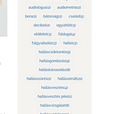
audiológus
(2)
audiometria
(2)
bera
(2)
bátorság
(2)
család
(5)
decibel
(2)
együttlét
(3)
előítélet
(3)
füldugó
(4)
fülgyulladás
(3)
hallás
(3)
halláscsökkenés
(9)
hallásgondozás
(9)
k
halláskárosodás
(8)
hallásszűrés
(2)
hallássérült
(21)
hallásvesztés
(4)
hallásvesztés jelei
(2)
hallásvizsgálat
(8)