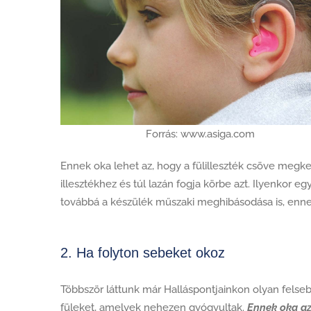
Forrás: www.asiga.com
Ennek oka lehet az, hogy a fülilleszték csöve megk
illesztékhez és túl lazán fogja körbe azt. Ilyenkor eg
továbbá a készülék műszaki meghibásodása is, enne
2. Ha folyton sebeket okoz
Többször láttunk már Halláspontjainkon olyan felseb
füleket, amelyek nehezen gyógyultak.
Ennek oka a