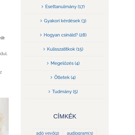
Esettanulmány (17)
Gyakori kérdések (3)
Hogyan csináld? (28)
yik
Kulisszatitkok (15)
dul.
Megelőzés (4)
z
Ötletek (4)
Tudmány (5)
CÍMKÉK
adó vevő
(2)
audiogram
(3)