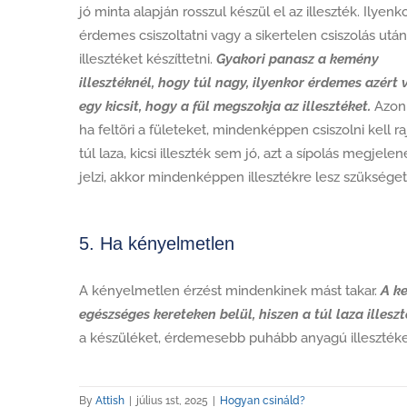
jó minta alapján rosszul készül el az illeszték. Ilyenk
érdemes csiszoltatni vagy a sikertelen csiszolás után
illesztéket készíttetni.
Gyakori panasz a kemény
illesztéknél, hogy túl nagy, ilyenkor érdemes azért 
egy kicsit, hogy a fül megszokja az illesztéket.
Azon
ha feltöri a fületeket, mindenképpen csiszolni kell ra
túl laza, kicsi illeszték sem jó, azt a sípolás megjele
jelzi, akkor mindenképpen illesztékre lesz szükséget
5. Ha kényelmetlen
A kényelmetlen érzést mindenkinek mást takar.
A ke
egészséges kereteken belül, hiszen a túl laza illesz
a készüléket, érdemesebb puhább anyagú illesztéket 
By
Attish
|
július 1st, 2025
|
Hogyan csináld?