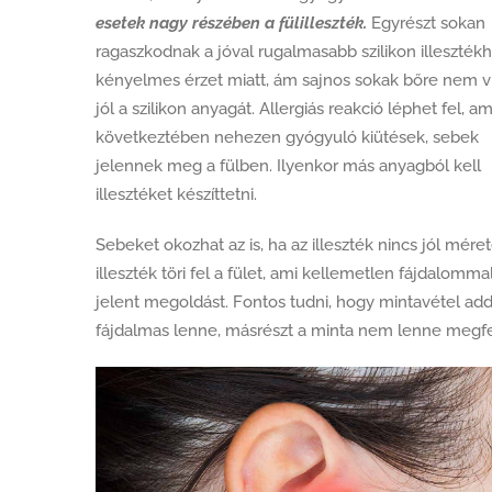
esetek nagy részében a fülilleszték.
Egyrészt sokan
ragaszkodnak a jóval rugalmasabb szilikon illeszték
kényelmes érzet miatt, ám sajnos sokak bőre nem vi
jól a szilikon anyagát. Allergiás reakció léphet fel, a
következtében nehezen gyógyuló kiütések, sebek
jelennek meg a fülben. Ilyenkor más anyagból kell
illesztéket készíttetni.
Sebeket okozhat az is, ha az illeszték nincs jól méret
illeszték töri fel a fület, ami kellemetlen fájdalommal
jelent megoldást. Fontos tudni, hogy mintavétel ad
fájdalmas lenne, másrészt a minta nem lenne megfele