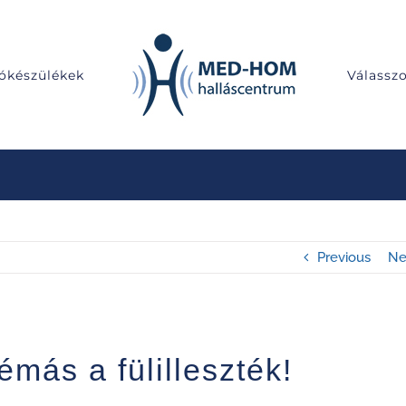
lókészülékek
Válassz
Previous
Ne
más a fülilleszték!