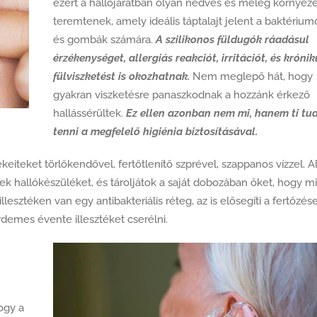
ezért a hallójáratban olyan nedves és meleg környeze
teremtenek, amely ideális táptalajt jelent a baktérium
és gombák számára.
A szilikonos füldugók ráadásul
érzékenységet, allergiás reakciót, irritációt, és krónik
fülviszketést is okozhatnak.
Nem meglepő hát, hogy
gyakran viszketésre panaszkodnak a hozzánk érkező
hallássérültek.
Ez ellen azonban nem mi, hanem ti tu
tenni a megfelelő higiénia biztosításával.
keiteket törlőkendővel, fertőtlenítő szprével, szappanos vízzel. A
jetek hallókészüléket, és tároljátok a saját dobozában őket, hogy m
lesztéken van egy antibakteriális réteg, az is elősegíti a fertőzés
rdemes évente illesztéket cserélni.
ogy a