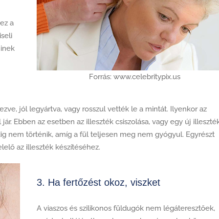
hez a
seli
minek
Forrás: www.celebritypix.us
ezve, jól legyártva, vagy rosszul vették le a mintát. Ilyenkor az
 jár. Ebben az esetben az illeszték csiszolása, vagy egy új illeszté
dig nem történik, amíg a fül teljesen meg nem gyógyul. Egyrészt
lő az illeszték készítéséhez.
3. Ha fertőzést okoz, viszket
A viaszos és szilikonos füldugók nem légáteresztőek,