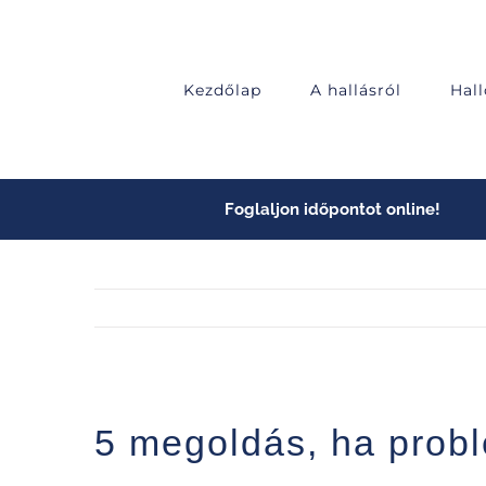
Skip
to
content
Kezdőlap
A hallásról
Hal
Foglaljon időpontot online!
5 megoldás, ha problé