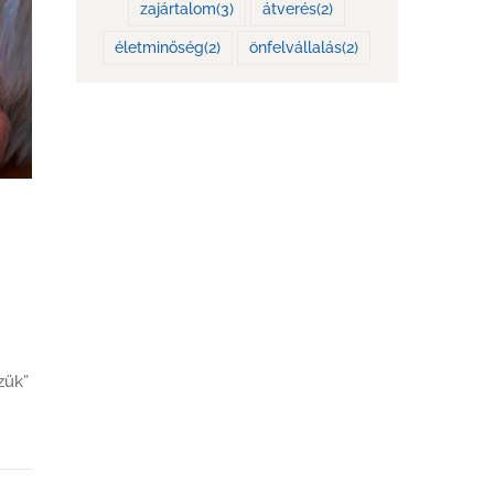
zajártalom
(3)
átverés
(2)
életminőség
(2)
önfelvállalás
(2)
zük”