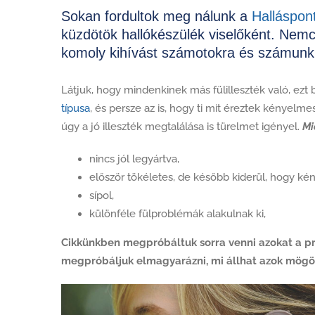
Sokan fordultok meg nálunk a
Halláspon
küzdötök hallókészülék viselőként. Nem
komoly kihívást számotokra és számunkra
Látjuk, hogy mindenkinek más fülilleszték való, ezt 
típusa
, és persze az is, hogy ti mit éreztek kényelm
úgy a jó illeszték megtalálása is türelmet igényel.
Mi
nincs jól legyártva,
először tökéletes, de később kiderül, hogy ké
sípol,
különféle fülproblémák alakulnak ki,
Cikkünkben megpróbáltuk sorra venni azokat a pr
megpróbáljuk elmagyarázni, mi állhat azok mögöt