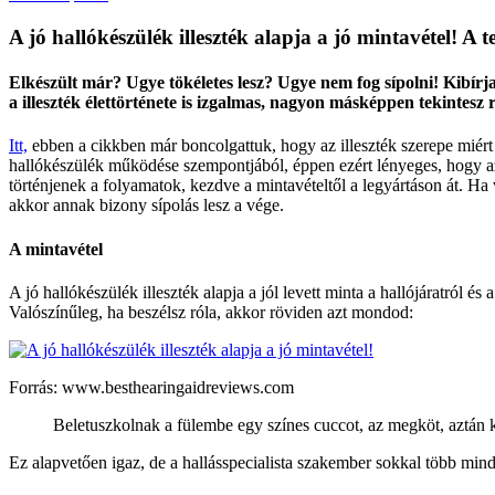
A jó hallókészülék illeszték alapja a jó mintavétel! A t
Elkészült már? Ugye tökéletes lesz? Ugye nem fog sípolni! Kibírja
a illeszték élettörténete is izgalmas, nagyon másképpen tekintesz
Itt,
ebben a cikkben már boncolgattuk, hogy az illeszték szerepe miért 
hallókészülék működése szempontjából, éppen ezért lényeges, hogy az 
történjenek a folyamatok, kezdve a mintavételtől a legyártáson át. Ha 
akkor annak bizony sípolás lesz a vége.
A mintavétel
A jó hallókészülék illeszték alapja a jól levett minta a hallójáratról és 
Valószínűleg, ha beszélsz róla, akkor röviden azt mondod:
Forrás: www.besthearingaidreviews.com
Beletuszkolnak a fülembe egy színes cuccot, az megköt, aztán 
Ez alapvetően igaz, de a hallásspecialista szakember sokkal több mind