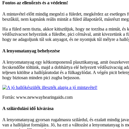
Fontos az ellenőrzés és a védelem!
A mintavétel előtt mindig megnézi a füledet, megkérdez az esetleges fü
beszűkül, nem kapnánk reális mintát a füled állapotáról, másrészt meg
Ha a füled nem tiszta, akkor kitisztítjuk, hogy ne torzítsa a mintát
védőszivacsot helyezünk a füledbe, pici cérnával, amit kivezetünk a 
hogy ne adagoljunk túl sok anyagot, és ne nyomjuk túl mélyre a halló
A lenyomatanyag behelyezése
A lenyomatanyag egy kétkomponensű plasztikanyag, amit összekever
fecskendőbe töltünk, majd a dobhártya elé helyezett védőszivacsig a
teljesen kitöltse a hallójáratodat és a fülkagylódat. A végén picit bel
hogy biztosan minden pici zugba bejusson.
Forrás: www.newwayhearingaids.com
A szilárdulási idő kivárása
A lenyomatanyag gyorsan rugalmasra szilárdul, és ezalatt mindig javas
van a hallójárat formájára. Jó, ha ezt a változást a lenyomatanyag is m