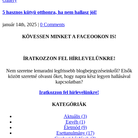
Gallery
5 hasznos kütyü otthonra, ha nem hallasz jól!
január 14th, 2025
|
0 Comments
KÖVESSEN MINKET A FACEOOKON IS!
ÍRATKOZZON FEL HÍRLEVELÜNKRE!
Nem szeretne lemaradni legfrissebb blogbejegyzéseinkről? Elsők
között szeretné olvasni őket, hogy napra kész legyen hallásával
kapcsolatban?
Iratkozzon fel hírlevelünkre!
KATEGÓRIÁK
Aktuális (3)
Egyéb (1)
Életmód (9)
Esettanulmány (17)