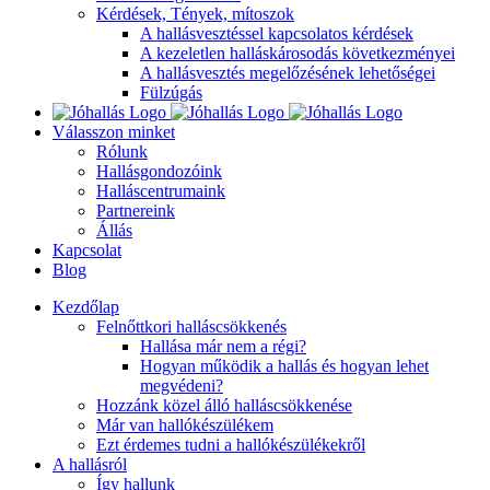
Kérdések, Tények, mítoszok
A hallásvesztéssel kapcsolatos kérdések
A kezeletlen halláskárosodás következményei
A hallásvesztés megelőzésének lehetőségei
Fülzúgás
Válasszon minket
Rólunk
Hallásgondozóink
Halláscentrumaink
Partnereink
Állás
Kapcsolat
Blog
Kezdőlap
Felnőttkori halláscsökkenés
Hallása már nem a régi?
Hogyan működik a hallás és hogyan lehet
megvédeni?
Hozzánk közel álló halláscsökkenése
Már van hallókészülékem
Ezt érdemes tudni a hallókészülékekről
A hallásról
Így hallunk