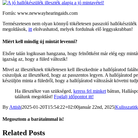
Forrás: www.newwayhearingaids.com
Természetesen nem olyan könnyű tökéletesen passzoló hallókészülék il
megoldások,
itt
elolvashatod, melyek fordulnak elő leggyakrabban!
Miért kell mindig új mintát levenni?
Elsőre talán logikusan hangzana, hogy felnőttként már elég egy mintá
igazság az, hogy a füled változik!
Mivel az illesztéknek tökéletesen kell illeszkednie a hallójáratod fal
csiszoljuk az illesztéked, hogy az passzentos legyen. A hallójáratod 
készüljön minta a füledről, hogy a hallójáratod változását követni tudj
Ha illesztékre van szükséged,
keress fel minket
bátran, Halláspo
találunk megoldást!
Foglalj időpontot itt!
By
Attish
|
2025-01-20T15:54:22+02:00
január 22nd, 2025
|
Kulisszatit
Megosztom a barátaimmal is!
Facebook
Email
Related Posts