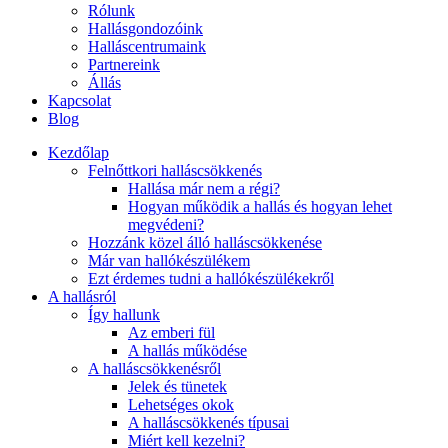
Rólunk
Hallásgondozóink
Halláscentrumaink
Partnereink
Állás
Kapcsolat
Blog
Kezdőlap
Felnőttkori halláscsökkenés
Hallása már nem a régi?
Hogyan működik a hallás és hogyan lehet
megvédeni?
Hozzánk közel álló halláscsökkenése
Már van hallókészülékem
Ezt érdemes tudni a hallókészülékekről
A hallásról
Így hallunk
Az emberi fül
A hallás működése
A halláscsökkenésről
Jelek és tünetek
Lehetséges okok
A halláscsökkenés típusai
Miért kell kezelni?