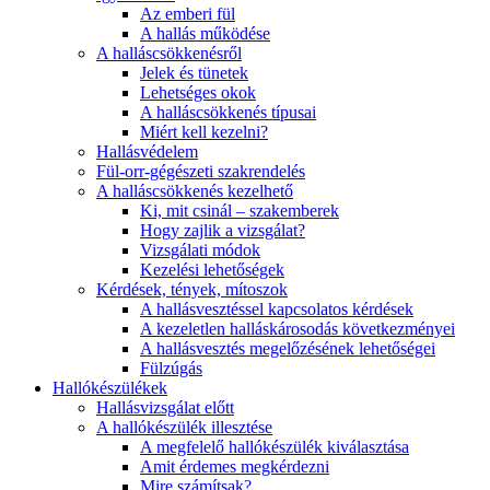
Az emberi fül
A hallás működése
A halláscsökkenésről
Jelek és tünetek
Lehetséges okok
A halláscsökkenés típusai
Miért kell kezelni?
Hallásvédelem
Fül-orr-gégészeti szakrendelés
A halláscsökkenés kezelhető
Ki, mit csinál – szakemberek
Hogy zajlik a vizsgálat?
Vizsgálati módok
Kezelési lehetőségek
Kérdések, tények, mítoszok
A hallásvesztéssel kapcsolatos kérdések
A kezeletlen halláskárosodás következményei
A hallásvesztés megelőzésének lehetőségei
Fülzúgás
Hallókészülékek
Hallásvizsgálat előtt
A hallókészülék illesztése
A megfelelő hallókészülék kiválasztása
Amit érdemes megkérdezni
Mire számítsak?