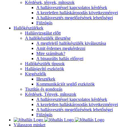
Kérdések, tények, mítoszok
A hallásvesztéssel kapcsolatos kérdések
A kezeletlen halláskárosodás következményei
A hallásvesztés megelőzésének lehetőségei
Fülzúgás
Hallókészülékek
Hallásvizsgálat előtt
A hallókészülék illesztése
A megfelelő hallókészülék kiválasztása
Amit érdemes megkérdezni
Mire számítsak?
A binaurális hallás előnyei
Hallókészülék típusok
Hallásjavító eszközök
Kiegészítők
Illesztékek
Kommunikációt segítő eszközök
Tisztítás és gondozás
Kérdések, Tények, mítoszok
A hallásvesztéssel kapcsolatos kérdések
A kezeletlen halláskárosodás következményei
A hallásvesztés megelőzésének lehetőségei
Fülzúgás
Válasszon minket