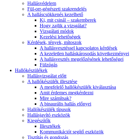
Hallásvédelem
Fül-orr-gégészeti szakrendelés
A halláscsökkenés kezelhető
Ki, mit csinál – szakemberek
Hogy zajlik a vizsgálat?
Vizsgálati módok
Kezelési lehetőségek
Kérdések, tények, mítoszok
A hallásvesztéssel kapcsolatos kérdések
A kezeletlen halláskárosodás következményei
A hallásvesztés megelőzésének lehetőségei
Fülzúgás
Hallókészülékek
Hallásvizsgálat előtt
A hallókészülék illesztése
A megfelelő hallókészülék kiválasztása
Amit érdemes megkérdezni
Mire számítsak?
A binaurális hallás előnyei
Hallókészülék típusok
Hallásjavító eszközök
Kiegészítők
Illesztékek
Kommunikációt segítő eszközök
Tisztítás és gondozás