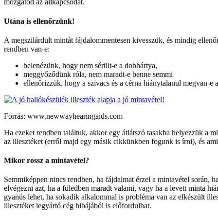
mozgatod az állkapcsodat.
Utána is ellenőrzünk!
A megszilárdult mintát fájdalommentesen kivesszük, és mindig ellenő
rendben van-e:
belenézünk, hogy nem sérült-e a dobhártya,
meggyőződünk róla, nem maradt-e benne semmi
ellenőrizzük, hogy a szivacs és a cérna hiánytalanul megvan-e a
Forrás: www.newwayhearingaids.com
Ha ezeket rendben találtuk, akkor egy átlátszó tasakba helyezzük a min
az illesztéket (erről majd egy másik cikkünkben fogunk is írni), és ami
Mikor rossz a mintavétel?
Semmiképpen nincs rendben, ha fájdalmat érzel a mintavétel során, ha
elvégezni azt, ha a füledben maradt valami, vagy ha a levett minta hiá
gyanús lehet, ha sokadik alkalommal is probléma van az elkészült illes
illesztéket legyártó cég hibájából is előfordulhat.