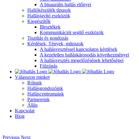
A binaurális hallás előnyei
Hallókészülék típusok
Hallásjavító eszközök
Kiegészítők
Illesztékek
Kommunikációt segítő eszközök
Tisztítás és gondozás
Kérdések, Tények, mítoszok
A hallásvesztéssel kapcsolatos kérdések
A kezeletlen halláskárosodás következményei
A hallásvesztés megelőzésének lehetőségei
Fülzúgás
Válasszon minket
Rólunk
Hallásgondozóink
Halláscentrumaink
Partnereink
Állás
Kapcsolat
Blog
Foglaljon időpontot online!
Previous
Next