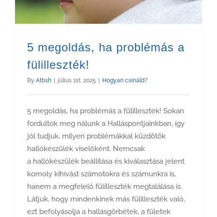
5 megoldás, ha problémás a
fülilleszték!
By
Attish
|
július 1st, 2025
|
Hogyan csináld?
5 megoldás, ha problémás a fülilleszték! Sokan
fordultok meg nálunk a Halláspontjainkban, így
jól tudjuk, milyen problémákkal küzdötök
hallókészülék viselőként. Nemcsak
a hallókészülék beállítása és kiválasztása jelent
komoly kihívást számotokra és számunkra is,
hanem a megfelelő fülilleszték megtalálása is.
Látjuk, hogy mindenkinek más fülilleszték való,
ezt befolyásolja a hallásgörbétek, a fületek